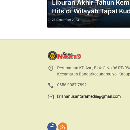
Liburan Akhir Tahun Kem
Hits di Wilayah Tapal Ku
21 Desember 2023
Perumahan KD Asri, Blok O No 06 RT/R
Kecamatan Bandarkedungmulyo, Kabup
0856 0057 7892
krisnanusantaramedia@gmail.com