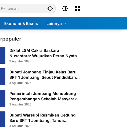
Ekonomi & Bisnis
Lainnya
rpopuler
Diklat LSM Cakra Baskara
Nusantara: Wujudkan Peran Nyata
untuk Masyarakat
2 Agustus 2026
Bupati Jombang Tinjau Kelas Baru
SRT 1 Jombang, Sebut Pendidikan
Gratis Beri Harapan Baru
3 Agustus 2026
Pemerintah Jombang Mendukung
Pengembangan Sekolah Masyarakat
Yang Kurang Mampu Hingga
3 Agustus 2026
Hibahkan 6,3 Hektar Untuk Sekolah
Rakyat Terintegritas 1 Jombang
Bupati Warsubi Resmikan Gedung
Baru SRT 1 Jombang, Tanda
Dimulainya MPLS Tahun Ajaran
3 Agustus 2026