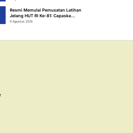
2026/2027
Resmi Memulai Pemusatan Latihan
Jelang HUT RI Ke-81: Capaska
Jombang 2026 “Mahesa Rakta
4 Agustus 2026
Garuda Yudha”.
r