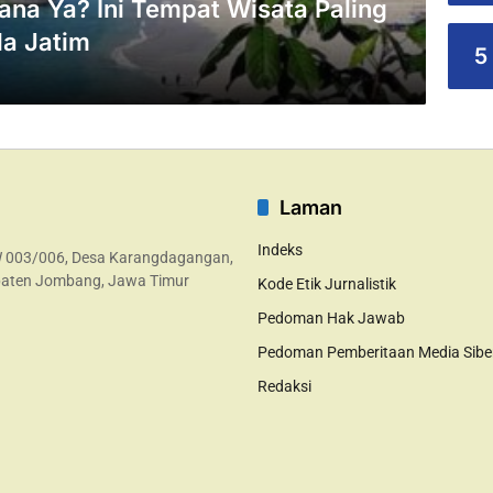
ana Ya? Ini Tempat Wisata Paling
da Jatim
5
Laman
Indeks
W 003/006, Desa Karangdagangan,
aten Jombang, Jawa Timur
Kode Etik Jurnalistik
Pedoman Hak Jawab
Pedoman Pemberitaan Media Sibe
Redaksi