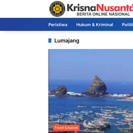
Langsung
ke
konten
Peristiwa
Hukum & Kriminal
Polit
Lumajang
Travel & Kuliner