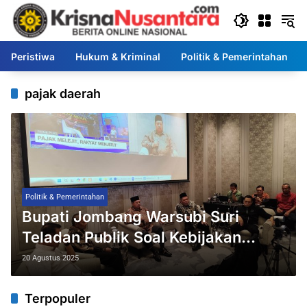
Langsung
ke
konten
Peristiwa
Hukum & Kriminal
Politik & Pemerintahan
pajak daerah
Politik & Pemerintahan
Bupati Jombang Warsubi Suri
Teladan Publik Soal Kebijakan
Pajak Daerah
20 Agustus 2025
Terpopuler