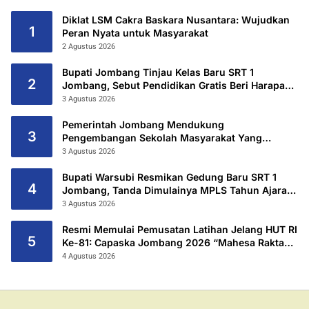
Diklat LSM Cakra Baskara Nusantara: Wujudkan
1
Peran Nyata untuk Masyarakat
2 Agustus 2026
Bupati Jombang Tinjau Kelas Baru SRT 1
2
Jombang, Sebut Pendidikan Gratis Beri Harapan
Baru
3 Agustus 2026
Pemerintah Jombang Mendukung
3
Pengembangan Sekolah Masyarakat Yang
Kurang Mampu Hingga Hibahkan 6,3 Hektar
3 Agustus 2026
Untuk Sekolah Rakyat Terintegritas 1 Jombang
Bupati Warsubi Resmikan Gedung Baru SRT 1
4
Jombang, Tanda Dimulainya MPLS Tahun Ajaran
2026/2027
3 Agustus 2026
Resmi Memulai Pemusatan Latihan Jelang HUT RI
5
Ke-81: Capaska Jombang 2026 “Mahesa Rakta
Garuda Yudha”.
4 Agustus 2026