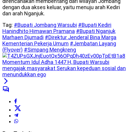
direncanakan membentang dari wilayah Jombang
dengan dua akses keluar, yaitu menuju arah Kediri
dan arah Nganjuk.
Tag:
#Bupati Jombang Warsubi
#Bupati Kediri
Hanindhito Himawan Pramana
#Bupati Nganjuk
Marhaen Djumadi
#Direktur Jenderal Bina Marga
Kementerian Pekerja Umum
#Jembatan Layang
(Flyover)
#Simpang Mengkreng
Momentum Idul Adha 1447 H, Bupati Warsubi
mengajak masyarakat Serukan kepeduan sosial dan
menundukkan ego