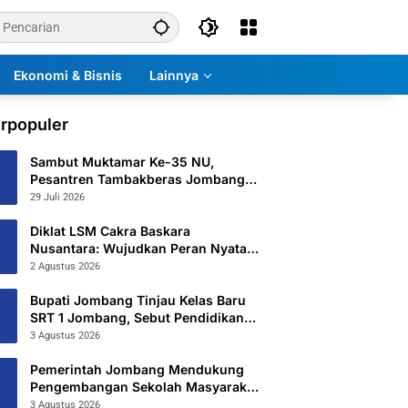
Ekonomi & Bisnis
Lainnya
rpopuler
Sambut Muktamar Ke-35 NU,
Pesantren Tambakberas Jombang
Petakan 26 Titik Layanan Utama
29 Juli 2026
Diklat LSM Cakra Baskara
Nusantara: Wujudkan Peran Nyata
untuk Masyarakat
2 Agustus 2026
Bupati Jombang Tinjau Kelas Baru
SRT 1 Jombang, Sebut Pendidikan
Gratis Beri Harapan Baru
3 Agustus 2026
Pemerintah Jombang Mendukung
Pengembangan Sekolah Masyarakat
Yang Kurang Mampu Hingga
3 Agustus 2026