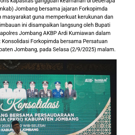
pons kapasitas gangguan keamanan di beberapa
emkab) Jombang bersama jajaran Forkopimda
en masyarakat guna memperkuat kerukunan dan
mbauan ini disampaikan langsung oleh Bupati
 Kapolres Jombang AKBP Ardi Kurniawan dalam
t Konsolidasi Forkopimda bersama Persatuan
upaten Jombang, pada Selasa (2/9/2025) malam.