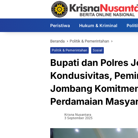
Langsung
ke
konten
Peristiwa
Hukum & Kriminal
Polit
Beranda
Politik & Pemerintahan
Politik & Pemerintahan
Sosial
Bupati dan Polres 
Kondusivitas, Pemi
Jombang Komitmen
Perdamaian Masyar
Krisna Nusantara
3 September 2025