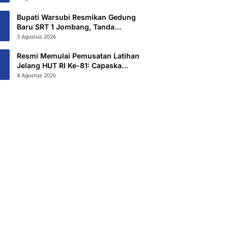
Hibahkan 6,3 Hektar Untuk Sekolah
Rakyat Terintegritas 1 Jombang
Bupati Warsubi Resmikan Gedung
Baru SRT 1 Jombang, Tanda
Dimulainya MPLS Tahun Ajaran
3 Agustus 2026
2026/2027
Resmi Memulai Pemusatan Latihan
Jelang HUT RI Ke-81: Capaska
Jombang 2026 “Mahesa Rakta
4 Agustus 2026
Garuda Yudha”.