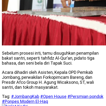
Sebelum prosesi inti, tamu disuguhkan penampilan
bakat santri, seperti tahfidz Al-Qur’an, pidato tiga
bahasa, dan seni bela diri Tapak Suci.
Acara dihadiri oleh Asisten, Kepala OPD Pemkab
Jombang, perwakilan Forkopimcam Bareng, dan
Presdir Afco Group H. Agung Wicaksono, ST, wali
santri, dan tokoh masyarakat.
Tag:
#JombangKab
#Open House
#Persmian pondok
#Ponpes Modern El-Haq