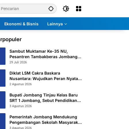
Ekonomi & Bisnis
Lainnya
rpopuler
Sambut Muktamar Ke-35 NU,
Pesantren Tambakberas Jombang
Petakan 26 Titik Layanan Utama
29 Juli 2026
Diklat LSM Cakra Baskara
Nusantara: Wujudkan Peran Nyata
untuk Masyarakat
2 Agustus 2026
Bupati Jombang Tinjau Kelas Baru
SRT 1 Jombang, Sebut Pendidikan
Gratis Beri Harapan Baru
3 Agustus 2026
Pemerintah Jombang Mendukung
Pengembangan Sekolah Masyarakat
Yang Kurang Mampu Hingga
3 Agustus 2026