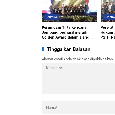
Peristiwa
Peristi
Perumdam Tirta Kencana
Pererat
Jombang berhasil meraih
Hukum J
Golden Award dalam ajang
PSHT R
TOP BUMD 2026, sebagai
Gelar Ha
bukti konsistensi kinerja serta
Tinggalkan Balasan
komitmen terhadap inovasi
yang berkelanjutan
Alamat email Anda tidak akan dipublikasikan.