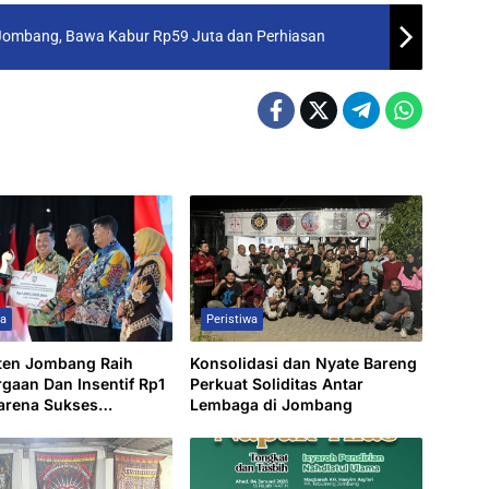
an Jombang, Bawa Kabur Rp59 Juta dan Perhiasan
wa
Peristiwa
ten Jombang Raih
Konsolidasi dan Nyate Bareng
gaan Dan Insentif Rp1
Perkuat Soliditas Antar
Karena Sukses
Lembaga di Jombang
an Angka
gguran.