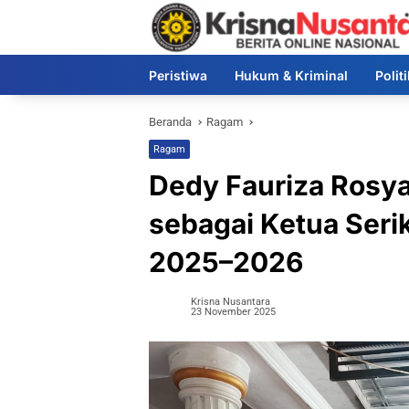
Langsung
ke
konten
Peristiwa
Hukum & Kriminal
Polit
Beranda
Ragam
Ragam
Dedy Fauriza Rosya
sebagai Ketua Seri
2025–2026
Krisna Nusantara
23 November 2025