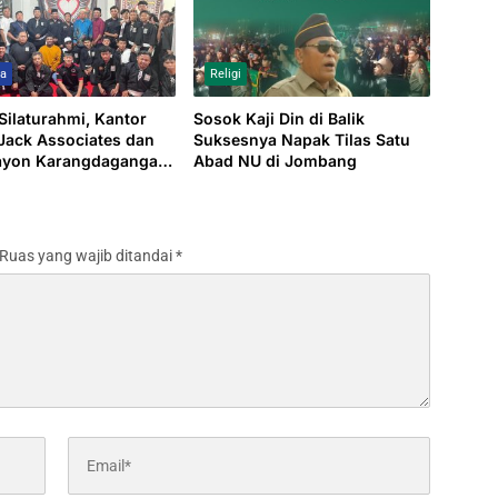
wa
Religi
 Silaturahmi, Kantor
Sosok Kaji Din di Balik
ack Associates dan
Suksesnya Napak Tilas Satu
ayon Karangdagangan
Abad NU di Jombang
lal Bihalal 1447 H
Ruas yang wajib ditandai
*