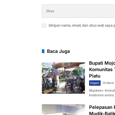
Simpan nama, email, dan situs web saya 
Baca Juga
Bupati Mojo
Komunitas 
Piatu
Ragam
30 Maret
Mojokerto–Krisna
kolaborasi antara
Pelepasan 
Mudik-Balik