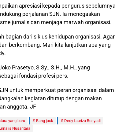
aikan apresiasi kepada pengurus sebelumnya
endukung perjalanan SJN. Ia menegaskan
sme jurnalis dan menjaga marwah organisasi.
lah bagian dari siklus kehidupan organisasi. Agar
 dan berkembang. Mari kita lanjutkan apa yang
dy.
 Joko Prasetyo, S.Sy., S.H., M.H., yang
ebagai fondasi profesi pers.
SJN untuk memperkuat peran organisasi dalam
Rangkaian kegiatan ditutup dengan makan
an anggota. JF
tara yang baru
Bang jack
Dedy fauriza Rosyadi
Jurnalis Nusantara