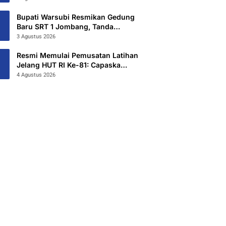
Hibahkan 6,3 Hektar Untuk Sekolah
Rakyat Terintegritas 1 Jombang
Bupati Warsubi Resmikan Gedung
Baru SRT 1 Jombang, Tanda
Dimulainya MPLS Tahun Ajaran
3 Agustus 2026
2026/2027
Resmi Memulai Pemusatan Latihan
Jelang HUT RI Ke-81: Capaska
Jombang 2026 “Mahesa Rakta
4 Agustus 2026
Garuda Yudha”.