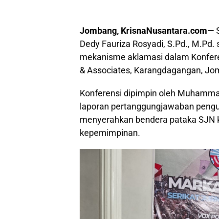
Jombang, KrisnaNusantara.com
— 
Dedy Fauriza Rosyadi, S.Pd., M.Pd
mekanisme aklamasi dalam Konfere
& Associates, Karangdagangan, Jo
Konferensi dipimpin oleh Muhammad 
laporan pertanggungjawaban pengur
menyerahkan bendera pataka SJN ke
kepemimpinan.