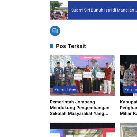
Suami Siri Bunuh Istri di Mancil
Pos Terkait
Pemerintahan
Peristi
Pemerintah Jombang
Kabupa
Mendukung Pengembangan
Penghar
Sekolah Masyarakat Yang
Miliar 
Kurang Mampu Hingga
Turunk
Hibahkan 6,3 Hektar Untuk
Pengan
Sekolah Rakyat Terintegritas 1
Jombang