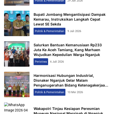
Politik & Pemerintahan
29 Juli 2026
Bupati Jombang Mengantisipasi Dampak
Kemarau, Instruksikan Langkah Cepat
Lewat SE Sekda
Politik & Pemerintahan
9 Juli 2026
Salurkan Bantuan Kemanusiaan Rp233
Juta Ke Aceh Tamiang, Kang Marhaen
Wujudkan Kepedulian Warga Nganjuk
Peristiwa
6 Juli 2026
Harmonisasi Hubungan Industrial,
Disnaker Nganjuk Gelar Malam
Penganugerahan Bidang Ketenagakerjaan
2026
Politik & Pemerintahan
10 Mei 2026
Wakapolri Tinjau Kesiapan Peresmian
Museum Nasional Marsinah di Nganjuk