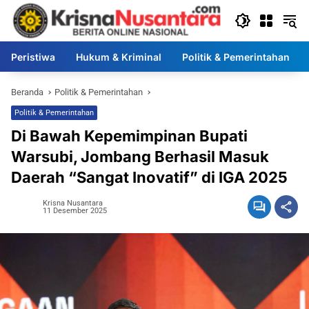
Langsung
ke
konten
Peristiwa
Hukum & Kriminal
Politik & Pemerintahan
Beranda
Politik & Pemerintahan
Politik & Pemerintahan
Di Bawah Kepemimpinan Bupati
Warsubi, Jombang Berhasil Masuk
Daerah “Sangat Inovatif” di IGA 2025
Krisna Nusantara
11 Desember 2025