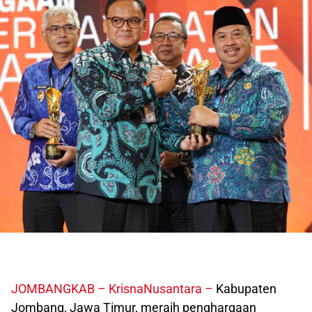
JOMBANGKAB –
KrisnaNusantara –
Kabupaten
Jombang, Jawa Timur, meraih penghargaan