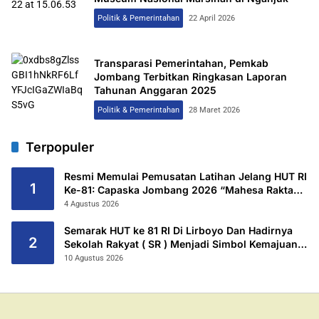
Politik & Pemerintahan
22 April 2026
Transparasi Pemerintahan, Pemkab
Jombang Terbitkan Ringkasan Laporan
Tahunan Anggaran 2025
Politik & Pemerintahan
28 Maret 2026
Terpopuler
Resmi Memulai Pemusatan Latihan Jelang HUT RI
1
Ke-81: Capaska Jombang 2026 “Mahesa Rakta
Garuda Yudha”.
4 Agustus 2026
Semarak HUT ke 81 RI Di Lirboyo Dan Hadirnya
2
Sekolah Rakyat ( SR ) Menjadi Simbol Kemajuan
Warga.
10 Agustus 2026