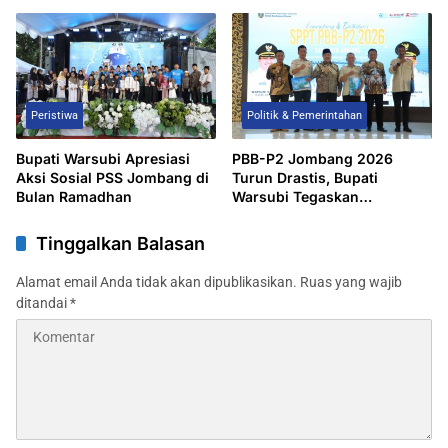
Gandeng Komunitas Gema
Pelantikan 5 Pejabat Pemkab
Suara Lakukan Seminar
Jombang, Keterbukaan
Informasi Dipertanyakan
Peristiwa
Politik & Pemerintahan
Bupati Warsubi Apresiasi
PBB-P2 Jombang 2026
Aksi Sosial PSS Jombang di
Turun Drastis, Bupati
Bulan Ramadhan
Warsubi Tegaskan
Komitmen Perlindungan
Sosial
Tinggalkan Balasan
Alamat email Anda tidak akan dipublikasikan.
Ruas yang wajib
ditandai
*