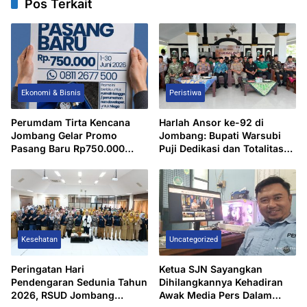
Pos Terkait
Ekonomi & Bisnis
Peristiwa
Perumdam Tirta Kencana
Harlah Ansor ke-92 di
Jombang Gelar Promo
Jombang: Bupati Warsubi
Pasang Baru Rp750.000
Puji Dedikasi dan Totalitas
Selama Periode 1–30 Juni
Banser
2026
Kesehatan
Uncategorized
Peringatan Hari
Ketua SJN Sayangkan
Pendengaran Sedunia Tahun
Dihilangkannya Kehadiran
2026, RSUD Jombang
Awak Media Pers Dalam