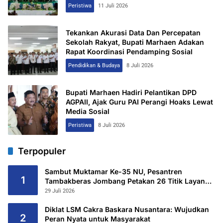
Perjuangan
Peristiwa
11 Juli 2026
Tekankan Akurasi Data Dan Percepatan
Sekolah Rakyat, Bupati Marhaen Adakan
Rapat Koordinasi Pendamping Sosial
Pendidikan & Budaya
8 Juli 2026
Bupati Marhaen Hadiri Pelantikan DPD
AGPAII, Ajak Guru PAI Perangi Hoaks Lewat
Media Sosial
Peristiwa
8 Juli 2026
Terpopuler
Sambut Muktamar Ke-35 NU, Pesantren
1
Tambakberas Jombang Petakan 26 Titik Layanan
Utama
29 Juli 2026
Diklat LSM Cakra Baskara Nusantara: Wujudkan
2
Peran Nyata untuk Masyarakat