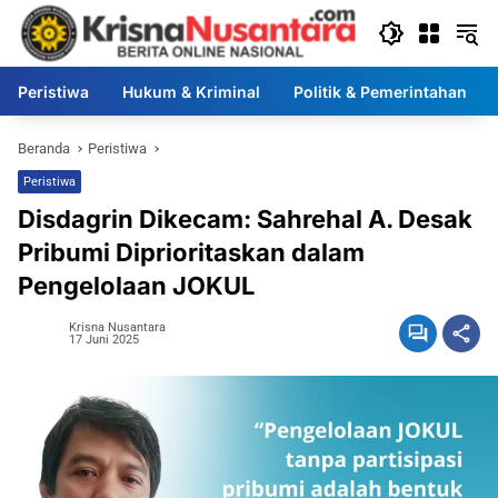
Langsung
ke
konten
Peristiwa
Hukum & Kriminal
Politik & Pemerintahan
Beranda
Peristiwa
Peristiwa
Disdagrin Dikecam: Sahrehal A. Desak
Pribumi Diprioritaskan dalam
Pengelolaan JOKUL
Krisna Nusantara
17 Juni 2025