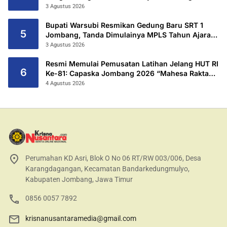
Kurang Mampu Hingga Hibahkan 6,3 Hektar
3 Agustus 2026
Untuk Sekolah Rakyat Terintegritas 1 Jombang
Bupati Warsubi Resmikan Gedung Baru SRT 1
5
Jombang, Tanda Dimulainya MPLS Tahun Ajaran
2026/2027
3 Agustus 2026
Resmi Memulai Pemusatan Latihan Jelang HUT RI
6
Ke-81: Capaska Jombang 2026 “Mahesa Rakta
Garuda Yudha”.
4 Agustus 2026
Perumahan KD Asri, Blok O No 06 RT/RW 003/006, Desa
Karangdagangan, Kecamatan Bandarkedungmulyo,
Kabupaten Jombang, Jawa Timur
0856 0057 7892
krisnanusantaramedia@gmail.com