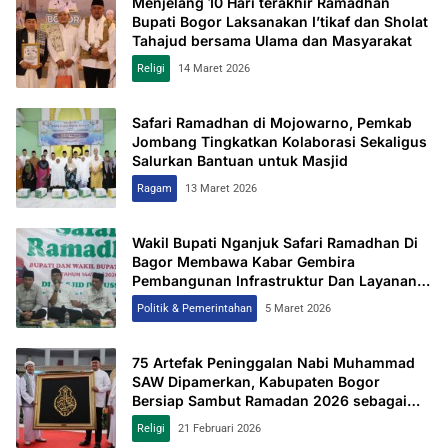
Menjelang 10 Hari terakhir Ramadhan
Bupati Bogor Laksanakan I’tikaf dan Sholat
Tahajud bersama Ulama dan Masyarakat
Religi
14 Maret 2026
Safari Ramadhan di Mojowarno, Pemkab
Jombang Tingkatkan Kolaborasi Sekaligus
Salurkan Bantuan untuk Masjid
Ragam
13 Maret 2026
Wakil Bupati Nganjuk Safari Ramadhan Di
Bagor Membawa Kabar Gembira
Pembangunan Infrastruktur Dan Layanan
Publik
Politik & Pemerintahan
5 Maret 2026
75 Artefak Peninggalan Nabi Muhammad
SAW Dipamerkan, Kabupaten Bogor
Bersiap Sambut Ramadan 2026 sebagai
Destinasi Religi
Religi
21 Februari 2026