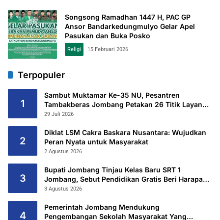
Songsong Ramadhan 1447 H, PAC GP
Ansor Bandarkedungmulyo Gelar Apel
Pasukan dan Buka Posko
Religi
15 Februari 2026
Terpopuler
Sambut Muktamar Ke-35 NU, Pesantren
1
Tambakberas Jombang Petakan 26 Titik Layanan
Utama
29 Juli 2026
Diklat LSM Cakra Baskara Nusantara: Wujudkan
2
Peran Nyata untuk Masyarakat
2 Agustus 2026
Bupati Jombang Tinjau Kelas Baru SRT 1
3
Jombang, Sebut Pendidikan Gratis Beri Harapan
Baru
3 Agustus 2026
Pemerintah Jombang Mendukung
4
Pengembangan Sekolah Masyarakat Yang