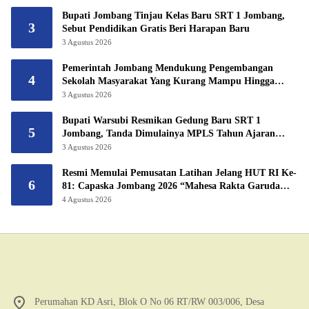
Bupati Jombang Tinjau Kelas Baru SRT 1 Jombang,
3
Sebut Pendidikan Gratis Beri Harapan Baru
3 Agustus 2026
Pemerintah Jombang Mendukung Pengembangan
4
Sekolah Masyarakat Yang Kurang Mampu Hingga
Hibahkan 6,3 Hektar Untuk Sekolah Rakyat
3 Agustus 2026
Terintegritas 1 Jombang
Bupati Warsubi Resmikan Gedung Baru SRT 1
5
Jombang, Tanda Dimulainya MPLS Tahun Ajaran
2026/2027
3 Agustus 2026
Resmi Memulai Pemusatan Latihan Jelang HUT RI Ke-
6
81: Capaska Jombang 2026 “Mahesa Rakta Garuda
Yudha”.
4 Agustus 2026
Perumahan KD Asri, Blok O No 06 RT/RW 003/006, Desa