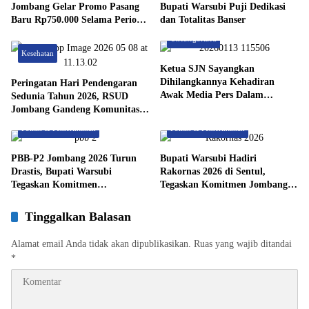
Jombang Gelar Promo Pasang
Bupati Warsubi Puji Dedikasi
Baru Rp750.000 Selama Periode
dan Totalitas Banser
1–30 Juni 2026
Uncategorized
Kesehatan
Ketua SJN Sayangkan
Dihilangkannya Kehadiran
Peringatan Hari Pendengaran
Awak Media Pers Dalam
Sedunia Tahun 2026, RSUD
Pelantikan 5 Pejabat Pemkab
Jombang Gandeng Komunitas
Jombang, Keterbukaan
Gema Suara Lakukan Seminar
Politik & Pemerintahan
Politik & Pemerintahan
Informasi Dipertanyakan
PBB-P2 Jombang 2026 Turun
Bupati Warsubi Hadiri
Drastis, Bupati Warsubi
Rakornas 2026 di Sentul,
Tegaskan Komitmen
Tegaskan Komitmen Jombang
Perlindungan Sosial
Dukung Program Prioritas
Presiden
Tinggalkan Balasan
Alamat email Anda tidak akan dipublikasikan.
Ruas yang wajib ditandai
*