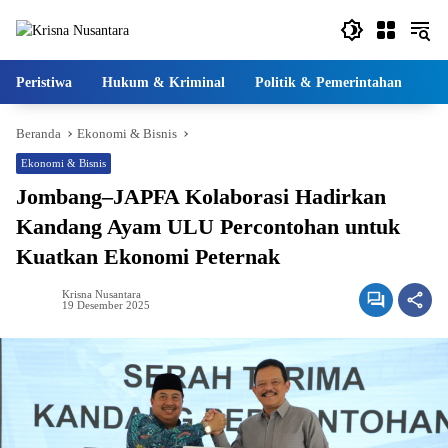
Langsung
ke
konten
Peristiwa
Hukum & Kriminal
Politik & Pemerintahan
Pe
Beranda
Ekonomi & Bisnis
Ekonomi & Bisnis
Jombang–JAPFA Kolaborasi Hadirkan
Kandang Ayam ULU Percontohan untuk
Kuatkan Ekonomi Peternak
Krisna Nusantara
19 Desember 2025