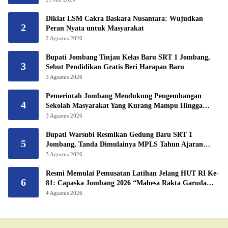
Diklat LSM Cakra Baskara Nusantara: Wujudkan
2
Peran Nyata untuk Masyarakat
2 Agustus 2026
Bupati Jombang Tinjau Kelas Baru SRT 1 Jombang,
3
Sebut Pendidikan Gratis Beri Harapan Baru
3 Agustus 2026
Pemerintah Jombang Mendukung Pengembangan
4
Sekolah Masyarakat Yang Kurang Mampu Hingga
Hibahkan 6,3 Hektar Untuk Sekolah Rakyat
3 Agustus 2026
Terintegritas 1 Jombang
Bupati Warsubi Resmikan Gedung Baru SRT 1
5
Jombang, Tanda Dimulainya MPLS Tahun Ajaran
2026/2027
3 Agustus 2026
Resmi Memulai Pemusatan Latihan Jelang HUT RI Ke-
6
81: Capaska Jombang 2026 “Mahesa Rakta Garuda
Yudha”.
4 Agustus 2026