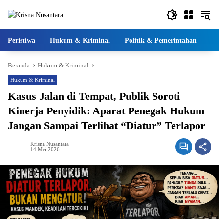
Langsung
ke
konten
Peristiwa
Hukum & Kriminal
Politik & Pemerintahan
Pe
Beranda
Hukum & Kriminal
Hukum & Kriminal
Kasus Jalan di Tempat, Publik Soroti
Kinerja Penyidik: Aparat Penegak Hukum
Jangan Sampai Terlihat “Diatur” Terlapor
Krisna Nusantara
14 Mei 2026