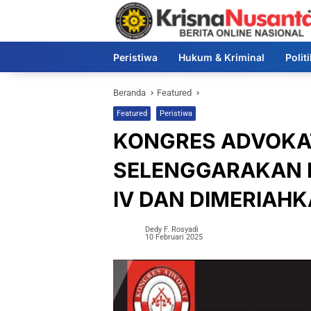
Langsung
ke
konten
Peristiwa
Hukum & Kriminal
Polit
Beranda
Featured
Featured
Peristiwa
KONGRES ADVOKA
SELENGGARAKAN 
IV DAN DIMERIAH
Dedy F. Rosyadi
10 Februari 2025