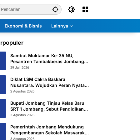
Ekonomi & Bisnis
Lainnya
rpopuler
Sambut Muktamar Ke-35 NU,
Pesantren Tambakberas Jombang
Petakan 26 Titik Layanan Utama
29 Juli 2026
Diklat LSM Cakra Baskara
Nusantara: Wujudkan Peran Nyata
untuk Masyarakat
2 Agustus 2026
Bupati Jombang Tinjau Kelas Baru
SRT 1 Jombang, Sebut Pendidikan
Gratis Beri Harapan Baru
3 Agustus 2026
Pemerintah Jombang Mendukung
Pengembangan Sekolah Masyarakat
Yang Kurang Mampu Hingga
3 Agustus 2026