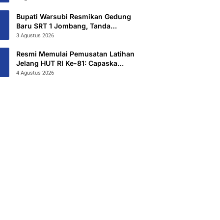
Hibahkan 6,3 Hektar Untuk Sekolah
Rakyat Terintegritas 1 Jombang
Bupati Warsubi Resmikan Gedung
Baru SRT 1 Jombang, Tanda
Dimulainya MPLS Tahun Ajaran
3 Agustus 2026
2026/2027
Resmi Memulai Pemusatan Latihan
Jelang HUT RI Ke-81: Capaska
Jombang 2026 “Mahesa Rakta
4 Agustus 2026
Garuda Yudha”.