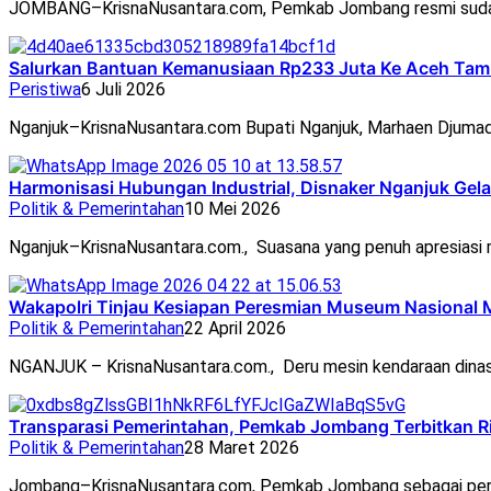
JOMBANG–KrisnaNusantara.com, Pemkab Jombang resmi suda
Salurkan Bantuan Kemanusiaan Rp233 Juta Ke Aceh Tam
Peristiwa
6 Juli 2026
Nganjuk–KrisnaNusantara.com Bupati Nganjuk, Marhaen Djumad
Harmonisasi Hubungan Industrial, Disnaker Nganjuk Ge
Politik & Pemerintahan
10 Mei 2026
Nganjuk–KrisnaNusantara.com., Suasana yang penuh apresiasi
Wakapolri Tinjau Kesiapan Peresmian Museum Nasional 
Politik & Pemerintahan
22 April 2026
NGANJUK – KrisnaNusantara.com., Deru mesin kendaraan dinas
Transparasi Pemerintahan, Pemkab Jombang Terbitkan 
Politik & Pemerintahan
28 Maret 2026
Jombang–KrisnaNusantara.com, Pemkab Jombang sebagai per