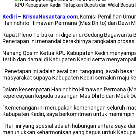
KPU Kabupaten Kediri Tetapkan Bupati dan Wakil Bupati K
Kediri
–
KrisnaNusantara.com
, Komisi Pemilihan Umu
Hanindhito Himawan Permana (Mas Dhito) dan Dewi Mari
Rapat Pleno Terbuka ini digelar di Gedung Bagawanta 
Penetapan ini menandai berakhirnya rangkaian proses
Nanang Qosim Ketua KPU Kabupaten Kediri menyampai
tertib dan damai di Kabupaten Kediri serta menyampa
“Penetapan ini adalah awal dari tanggung jawab besar
masyarakat supaya Kabupaten Kediri semakin maju ke
Dalam kesempatan Hanindhito Himawan Permana (Ma
kepercayaan kepada pasangan Mas Dhito dan Mbak Dew
“Kemenangan ini merupakan kemenangan seluruh masy
Kabupaten Kediri, saya berkomitmen untuk memimpin d
“Hari ini yang spesial adalah hubungan antara saya da
menunjukkan keharmonisan yang bagus untuk Kabupate