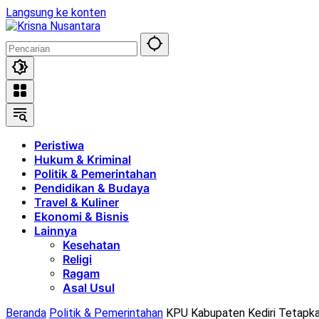
Langsung ke konten
Peristiwa
Hukum & Kriminal
Politik & Pemerintahan
Pendidikan & Budaya
Travel & Kuliner
Ekonomi & Bisnis
Lainnya
Kesehatan
Religi
Ragam
Asal Usul
Beranda
Politik & Pemerintahan
KPU Kabupaten Kediri Tetapkan 