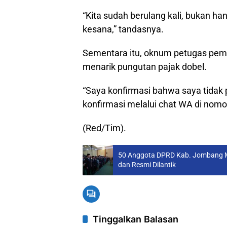
“Kita sudah berulang kali, bukan ha
kesana,” tandasnya.
Sementara itu, oknum petugas pemun
menarik pungutan pajak dobel.
“Saya konfirmasi bahwa saya tidak p
konfirmasi melalui chat WA di nomo
(Red/Tim).
50 Anggota DPRD Kab. Jombang M
dan Resmi Dilantik
Tinggalkan Balasan