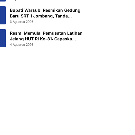
Hibahkan 6,3 Hektar Untuk Sekolah
Rakyat Terintegritas 1 Jombang
Bupati Warsubi Resmikan Gedung
Baru SRT 1 Jombang, Tanda
Dimulainya MPLS Tahun Ajaran
3 Agustus 2026
2026/2027
Resmi Memulai Pemusatan Latihan
Jelang HUT RI Ke-81: Capaska
Jombang 2026 “Mahesa Rakta
4 Agustus 2026
Garuda Yudha”.