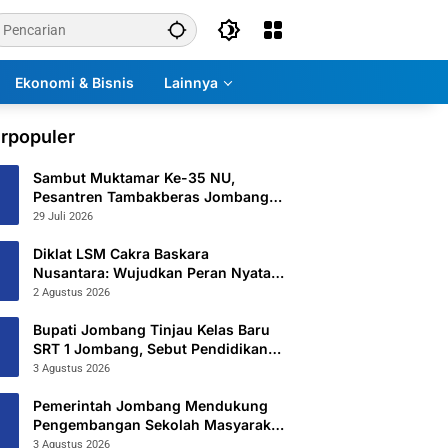
Ekonomi & Bisnis
Lainnya
rpopuler
Sambut Muktamar Ke-35 NU,
Pesantren Tambakberas Jombang
Petakan 26 Titik Layanan Utama
29 Juli 2026
Diklat LSM Cakra Baskara
Nusantara: Wujudkan Peran Nyata
untuk Masyarakat
2 Agustus 2026
Bupati Jombang Tinjau Kelas Baru
SRT 1 Jombang, Sebut Pendidikan
Gratis Beri Harapan Baru
3 Agustus 2026
Pemerintah Jombang Mendukung
Pengembangan Sekolah Masyarakat
Yang Kurang Mampu Hingga
3 Agustus 2026