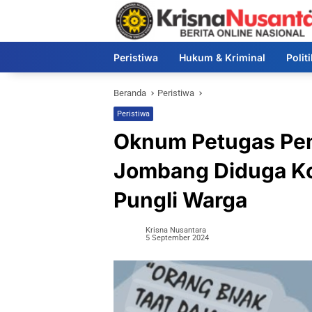
Langsung
ke
konten
Peristiwa
Hukum & Kriminal
Polit
Beranda
Peristiwa
Peristiwa
Oknum Petugas Pem
Jombang Diduga Ko
Pungli Warga
Krisna Nusantara
5 September 2024