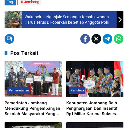
Tag:
Jombang
Wakapolres Nganjuk: Semangat Kepahlawanan
Harus Terus Dikobarkan ke Setiap Anggota Polri
Pos Terkait
Pemerintahan
Peristiwa
Pemerintah Jombang
Kabupaten Jombang Raih
Mendukung Pengembangan
Penghargaan Dan Insentif
Sekolah Masyarakat Yang
Rp1 Miliar Karena Sukses
Kurang Mampu Hingga
Turunkan Angka
Hibahkan 6,3 Hektar Untuk
Pengangguran.