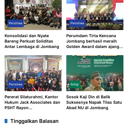
Sekolah Rakyat Terintegritas
1 Jombang
Peristiwa
Peristiwa
Konsolidasi dan Nyate
Perumdam Tirta Kencana
Bareng Perkuat Soliditas
Jombang berhasil meraih
Antar Lembaga di Jombang
Golden Award dalam ajang
TOP BUMD 2026, sebagai
bukti konsistensi kinerja
serta komitmen terhadap
inovasi yang berkelanjutan
Peristiwa
Religi
Pererat Silaturahmi, Kantor
Sosok Kaji Din di Balik
Hukum Jack Associates dan
Suksesnya Napak Tilas Satu
PSHT Rayon
Abad NU di Jombang
Karangdagangan Gelar Halal
Bihalal 1447 H
Tinggalkan Balasan