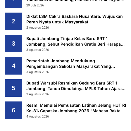
Utama
29 Juli 2026
Diklat LSM Cakra Baskara Nusantara: Wujudkan
2
Peran Nyata untuk Masyarakat
2 Agustus 2026
Bupati Jombang Tinjau Kelas Baru SRT 1
3
Jombang, Sebut Pendidikan Gratis Beri Harapan
Baru
3 Agustus 2026
Pemerintah Jombang Mendukung
4
Pengembangan Sekolah Masyarakat Yang
Kurang Mampu Hingga Hibahkan 6,3 Hektar
3 Agustus 2026
Untuk Sekolah Rakyat Terintegritas 1 Jombang
Bupati Warsubi Resmikan Gedung Baru SRT 1
5
Jombang, Tanda Dimulainya MPLS Tahun Ajaran
2026/2027
3 Agustus 2026
Resmi Memulai Pemusatan Latihan Jelang HUT RI
6
Ke-81: Capaska Jombang 2026 “Mahesa Rakta
Garuda Yudha”.
4 Agustus 2026