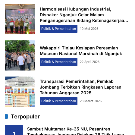
Harmonisasi Hubungan Industrial,
Disnaker Nganjuk Gelar Malam
Penganugerahan Bidang Ketenagakerjaan
2026
Politik & Pemerintahan
10 Mei 2026
Wakapolri Tinjau Kesiapan Peresmian
Museum Nasional Marsinah di Nganjuk
Politik & Pemerintahan
22 April 2026
Transparasi Pemerintahan, Pemkab
Jombang Terbitkan Ringkasan Laporan
Tahunan Anggaran 2025
Politik & Pemerintahan
28 Maret 2026
Terpopuler
Sambut Muktamar Ke-35 NU, Pesantren
1
Tambakberas Jombang Petakan 26 Titik Layanan