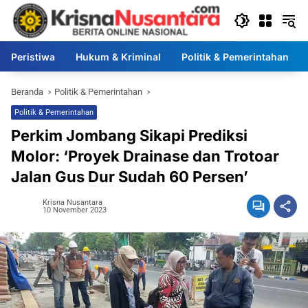
Langsung
ke
konten
Peristiwa
Hukum & Kriminal
Politik & Pemerintahan
Beranda
Politik & Pemerintahan
Politik & Pemerintahan
Perkim Jombang Sikapi Prediksi
Molor: ‘Proyek Drainase dan Trotoar
Jalan Gus Dur Sudah 60 Persen’
Krisna Nusantara
10 November 2023