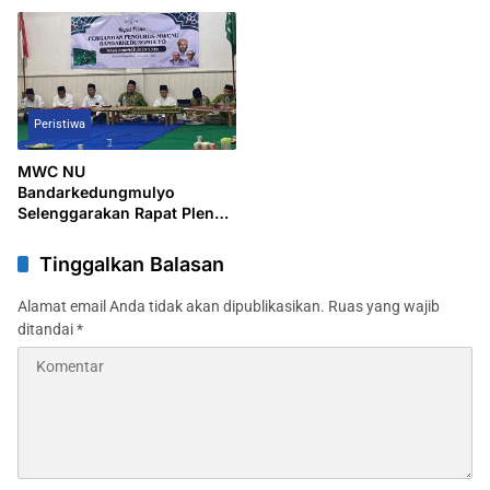
Bandarkedungmulyo
Bandarkedungmulyo
Peristiwa
MWC NU
Bandarkedungmulyo
Selenggarakan Rapat Pleno,
KH. Drs. Basyarudin Saleh
Diangkat Sebagai Ketua
Tinggalkan Balasan
Tanfidziah
Alamat email Anda tidak akan dipublikasikan.
Ruas yang wajib
ditandai
*