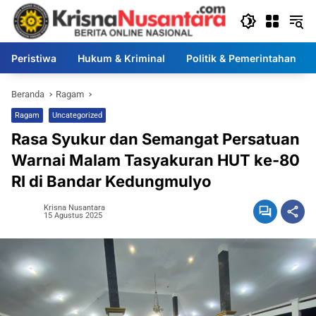
Langsung
ke
konten
Peristiwa
Hukum & Kriminal
Politik & Pemerintahan
Beranda
Ragam
Ragam
Uncategorized
Rasa Syukur dan Semangat Persatuan
Warnai Malam Tasyakuran HUT ke-80
RI di Bandar Kedungmulyo
Krisna Nusantara
15 Agustus 2025