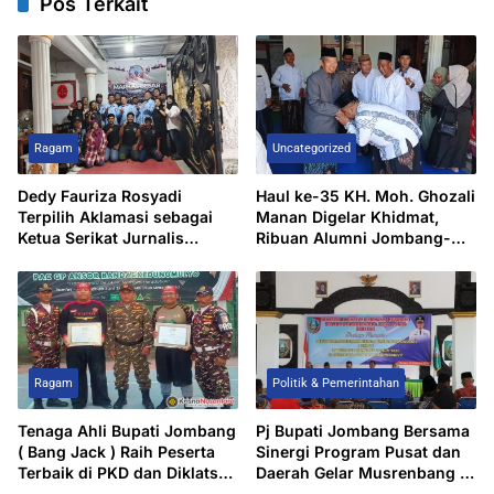
Pos Terkait
Ragam
Uncategorized
Dedy Fauriza Rosyadi
Haul ke-35 KH. Moh. Ghozali
Terpilih Aklamasi sebagai
Manan Digelar Khidmat,
Ketua Serikat Jurnalis
Ribuan Alumni Jombang-
Nusantara 2025–2026
Mojokerto Dihadiri Tausiyah
K.H. Moh. Ridwan Syaibani
Ragam
Politik & Pemerintahan
Tenaga Ahli Bupati Jombang
Pj Bupati Jombang Bersama
( Bang Jack ) Raih Peserta
Sinergi Program Pusat dan
Terbaik di PKD dan Diklatsar
Daerah Gelar Musrenbang di
GP Ansor
Kecamatan