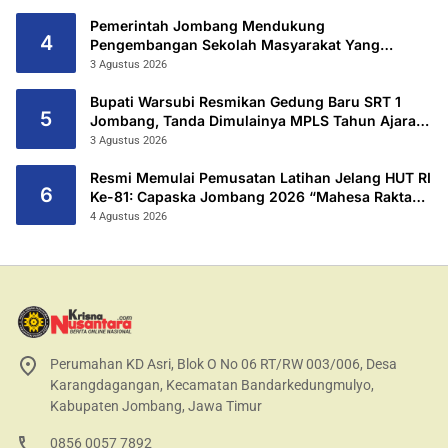
Pemerintah Jombang Mendukung
4
Pengembangan Sekolah Masyarakat Yang
Kurang Mampu Hingga Hibahkan 6,3 Hektar
3 Agustus 2026
Untuk Sekolah Rakyat Terintegritas 1 Jombang
Bupati Warsubi Resmikan Gedung Baru SRT 1
5
Jombang, Tanda Dimulainya MPLS Tahun Ajaran
2026/2027
3 Agustus 2026
Resmi Memulai Pemusatan Latihan Jelang HUT RI
6
Ke-81: Capaska Jombang 2026 “Mahesa Rakta
Garuda Yudha”.
4 Agustus 2026
Perumahan KD Asri, Blok O No 06 RT/RW 003/006, Desa
Karangdagangan, Kecamatan Bandarkedungmulyo,
Kabupaten Jombang, Jawa Timur
0856 0057 7892