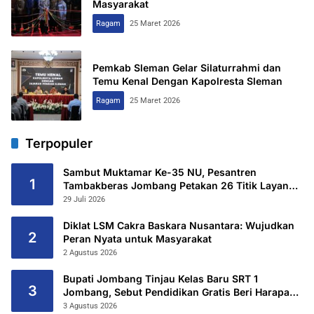
Masyarakat
Ragam
25 Maret 2026
Pemkab Sleman Gelar Silaturrahmi dan
Temu Kenal Dengan Kapolresta Sleman
Ragam
25 Maret 2026
Terpopuler
Sambut Muktamar Ke-35 NU, Pesantren
1
Tambakberas Jombang Petakan 26 Titik Layanan
Utama
29 Juli 2026
Diklat LSM Cakra Baskara Nusantara: Wujudkan
2
Peran Nyata untuk Masyarakat
2 Agustus 2026
Bupati Jombang Tinjau Kelas Baru SRT 1
3
Jombang, Sebut Pendidikan Gratis Beri Harapan
Baru
3 Agustus 2026