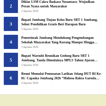
Diklat LSM Cakra Baskara Nusantara: Wujudkan
2
Peran Nyata untuk Masyarakat
2 Agustus 2026
Bupati Jombang Tinjau Kelas Baru SRT 1 Jombang,
3
Sebut Pendidikan Gratis Beri Harapan Baru
3 Agustus 2026
Pemerintah Jombang Mendukung Pengembangan
4
Sekolah Masyarakat Yang Kurang Mampu Hingga
Hibahkan 6,3 Hektar Untuk Sekolah Rakyat
3 Agustus 2026
Terintegritas 1 Jombang
Bupati Warsubi Resmikan Gedung Baru SRT 1
5
Jombang, Tanda Dimulainya MPLS Tahun Ajaran
2026/2027
3 Agustus 2026
Resmi Memulai Pemusatan Latihan Jelang HUT RI Ke-
6
81: Capaska Jombang 2026 “Mahesa Rakta Garuda
Yudha”.
4 Agustus 2026