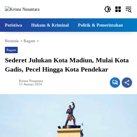
Langsung
ke
konten
Peristiwa
Hukum & Kriminal
Politik & Pemerintahan
Pe
Beranda
Ragam
Ragam
Sederet Julukan Kota Madiun, Mulai Kota
Gadis, Pecel Hingga Kota Pendekar
Krisna Nusantara
13 Januari 2024