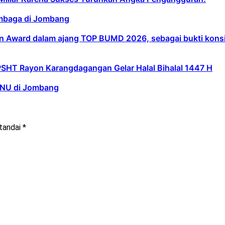
embaga di Jombang
 Award dalam ajang TOP BUMD 2026, sebagai bukti konsist
PSHT Rayon Karangdagangan Gelar Halal Bihalal 1447 H
d NU di Jombang
itandai
*