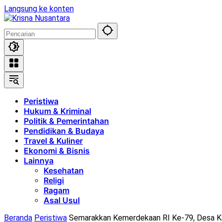
Langsung ke konten
Peristiwa
Hukum & Kriminal
Politik & Pemerintahan
Pendidikan & Budaya
Travel & Kuliner
Ekonomi & Bisnis
Lainnya
Kesehatan
Religi
Ragam
Asal Usul
Beranda
Peristiwa
Semarakkan Kemerdekaan RI Ke-79, Desa K