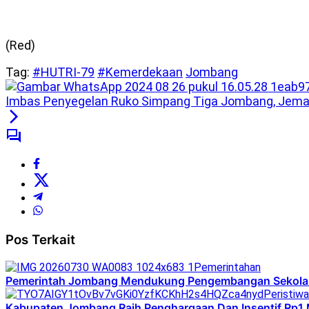
(Red)
Tag:
#HUTRI-79
#Kemerdekaan
Jombang
Imbas Penyegelan Ruko Simpang Tiga Jombang, Jemaat
Pos Terkait
Pemerintahan
Pemerintah Jombang Mendukung Pengembangan Sekolah M
Peristiwa
Kabupaten Jombang Raih Penghargaan Dan Insentif Rp1 