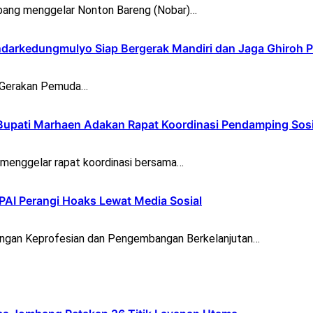
ang menggelar Nonton Bareng (Nobar)…
darkedungmulyo Siap Bergerak Mandiri dan Jaga Ghiroh 
) Gerakan Pemuda…
Bupati Marhaen Adakan Rapat Koordinasi Pendamping Sosi
menggelar rapat koordinasi bersama…
 PAI Perangi Hoaks Lewat Media Sosial
gan Keprofesian dan Pengembangan Berkelanjutan…