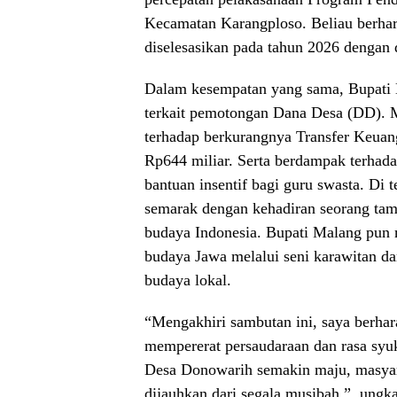
Kecamatan Karangploso. Beliau berharap
diselesasikan pada tahun 2026 dengan
Dalam kesempatan yang sama, Bupati M
terkait pemotongan Dana Desa (DD). M
terhadap berkurangnya Transfer Keua
Rp644 miliar. Serta berdampak terhad
bantuan insentif bagi guru swasta. Di
semarak dengan kehadiran seorang tam
budaya Indonesia. Bupati Malang pun 
budaya Jawa melalui seni karawitan da
budaya lokal.
“Mengakhiri sambutan ini, saya berhara
mempererat persaudaraan dan rasa syuk
Desa Donowarih semakin maju, masyarak
dijauhkan dari segala musibah.”, ungk