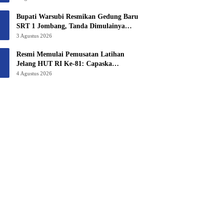
6,3 Hektar Untuk Sekolah Rakyat
Terintegritas 1 Jombang
Bupati Warsubi Resmikan Gedung Baru
SRT 1 Jombang, Tanda Dimulainya
MPLS Tahun Ajaran 2026/2027
3 Agustus 2026
Resmi Memulai Pemusatan Latihan
Jelang HUT RI Ke-81: Capaska
Jombang 2026 “Mahesa Rakta Garuda
4 Agustus 2026
Yudha”.