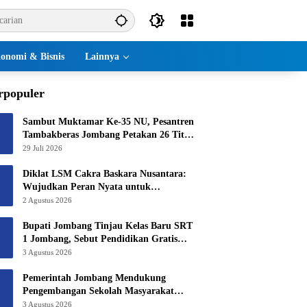
onomi & Bisnis
Lainnya
rpopuler
Sambut Muktamar Ke-35 NU, Pesantren
Tambakberas Jombang Petakan 26 Titik
Layanan Utama
29 Juli 2026
Diklat LSM Cakra Baskara Nusantara:
Wujudkan Peran Nyata untuk
Masyarakat
2 Agustus 2026
Bupati Jombang Tinjau Kelas Baru SRT
1 Jombang, Sebut Pendidikan Gratis
Beri Harapan Baru
3 Agustus 2026
Pemerintah Jombang Mendukung
Pengembangan Sekolah Masyarakat
Yang Kurang Mampu Hingga Hibahkan
3 Agustus 2026