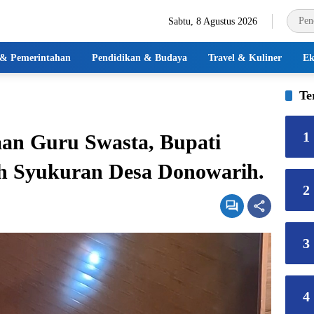
Sabtu, 8 Agustus 2026
k & Pemerintahan
Pendidikan & Budaya
Travel & Kuliner
Ek
Te
1
aan Guru Swasta, Bupati
ah Syukuran Desa Donowarih.
2
3
4