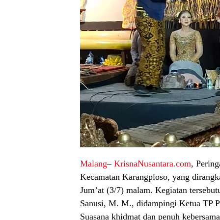
Malang
–
KrisnaNusantara.com
, Perin
Kecamatan Karangploso, yang dirangka
Jum’at (3/7) malam. Kegiatan tersebut
Sanusi, M. M., didampingi Ketua TP 
Suasana khidmat dan penuh kebersama