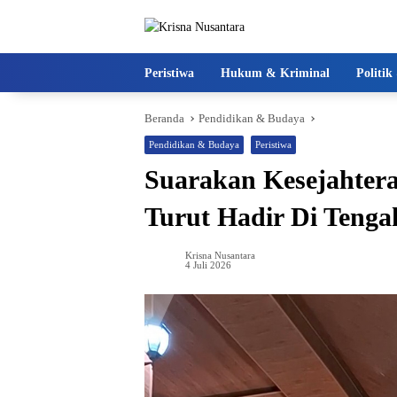
Langsung
ke
konten
Peristiwa
Hukum & Kriminal
Politi
Beranda
Pendidikan & Budaya
Pendidikan & Budaya
Peristiwa
Suarakan Kesejahter
Turut Hadir Di Teng
Krisna Nusantara
4 Juli 2026