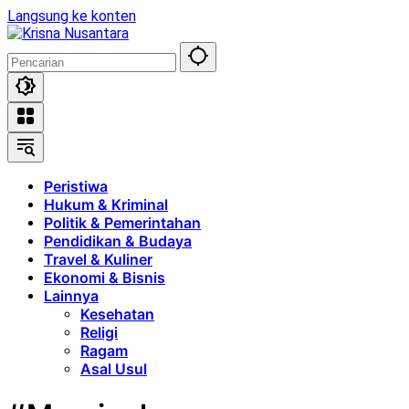
Langsung ke konten
Peristiwa
Hukum & Kriminal
Politik & Pemerintahan
Pendidikan & Budaya
Travel & Kuliner
Ekonomi & Bisnis
Lainnya
Kesehatan
Religi
Ragam
Asal Usul