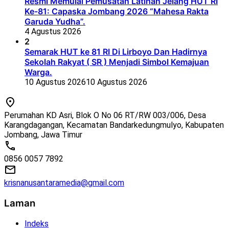
Resmi Memulai Pemusatan Latihan Jelang HUT RI
Ke-81: Capaska Jombang 2026 “Mahesa Rakta
Garuda Yudha”.
4 Agustus 2026
2
Semarak HUT ke 81 RI Di Lirboyo Dan Hadirnya
Sekolah Rakyat ( SR ) Menjadi Simbol Kemajuan
Warga.
10 Agustus 2026
10 Agustus 2026
Perumahan KD Asri, Blok O No 06 RT/RW 003/006, Desa
Karangdagangan, Kecamatan Bandarkedungmulyo, Kabupaten
Jombang, Jawa Timur
0856 0057 7892
krisnanusantaramedia@gmail.com
Laman
Indeks