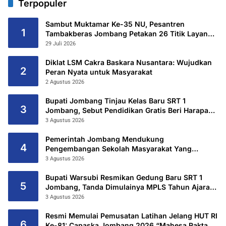
Terpopuler
Sambut Muktamar Ke-35 NU, Pesantren
1
Tambakberas Jombang Petakan 26 Titik Layanan
Utama
29 Juli 2026
Diklat LSM Cakra Baskara Nusantara: Wujudkan
2
Peran Nyata untuk Masyarakat
2 Agustus 2026
Bupati Jombang Tinjau Kelas Baru SRT 1
3
Jombang, Sebut Pendidikan Gratis Beri Harapan
Baru
3 Agustus 2026
Pemerintah Jombang Mendukung
4
Pengembangan Sekolah Masyarakat Yang
Kurang Mampu Hingga Hibahkan 6,3 Hektar
3 Agustus 2026
Untuk Sekolah Rakyat Terintegritas 1 Jombang
Bupati Warsubi Resmikan Gedung Baru SRT 1
5
Jombang, Tanda Dimulainya MPLS Tahun Ajaran
2026/2027
3 Agustus 2026
Resmi Memulai Pemusatan Latihan Jelang HUT RI
6
Ke-81: Capaska Jombang 2026 “Mahesa Rakta