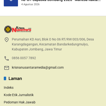
Garuda Yudha”.
4 Agustus 2026
Perumahan KD Asri, Blok O No 06 RT/RW 003/006, Desa
Karangdagangan, Kecamatan Bandarkedungmulyo,
Kabupaten Jombang, Jawa Timur
0856 0057 7892
krisnanusantaramedia@gmail.com
Laman
Indeks
Kode Etik Jurnalistik
Pedoman Hak Jawab