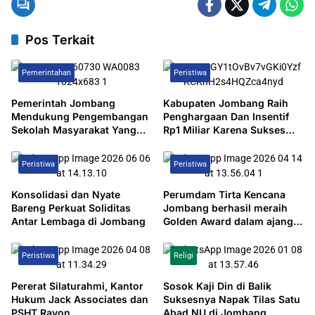
Pos Terkait
Pemerintahan
Peristiwa
Pemerintah Jombang
Kabupaten Jombang Raih
Mendukung Pengembangan
Penghargaan Dan Insentif
Sekolah Masyarakat Yang
Rp1 Miliar Karena Sukses
Kurang Mampu Hingga
Turunkan Angka
Hibahkan 6,3 Hektar Untuk
Pengangguran.
Peristiwa
Peristiwa
Sekolah Rakyat Terintegritas
1 Jombang
Konsolidasi dan Nyate
Perumdam Tirta Kencana
Bareng Perkuat Soliditas
Jombang berhasil meraih
Antar Lembaga di Jombang
Golden Award dalam ajang
TOP BUMD 2026, sebagai
bukti konsistensi kinerja
Peristiwa
Religi
serta komitmen terhadap
inovasi yang berkelanjutan
Pererat Silaturahmi, Kantor
Sosok Kaji Din di Balik
Hukum Jack Associates dan
Suksesnya Napak Tilas Satu
PSHT Rayon
Abad NU di Jombang