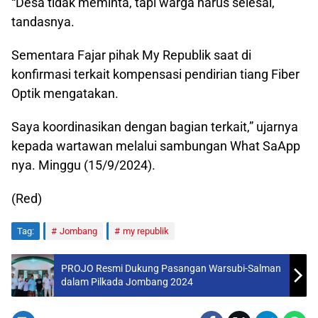
“Desa tidak meminta, tapi warga harus selesai,”
tandasnya.
Sementara Fajar pihak My Republik saat di
konfirmasi terkait kompensasi pendirian tiang Fiber
Optik mengatakan.
Saya koordinasikan dengan bagian terkait,” ujarnya
kepada wartawan melalui sambungan What SaApp
nya. Minggu (15/9/2024).
(Red)
Tag:
Jombang
my republik
PROJO Resmi Dukung Pasangan Warsubi-Salman
dalam Pilkada Jombang 2024