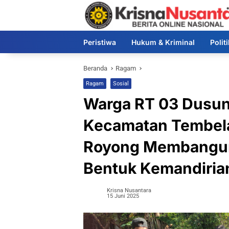
Langsung
ke
konten
Peristiwa
Hukum & Kriminal
Polit
Beranda
Ragam
Ragam
Sosial
Warga RT 03 Dusun
Kecamatan Tembel
Royong Membangun
Bentuk Kemandiria
Krisna Nusantara
15 Juni 2025