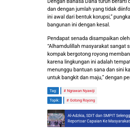
Dengan Bahasa Dana turun berarti
dan dengan jumlah yang tidak diinf
ini awal dari bentuk korupsi,” pung
bangunan ini dengan kesal.
Pendapat senada disampaikan oleh
“Alhamdulillah masyarakat sangat
kompak bergotong royong membangu
karena lingkungan ini adalah tempat
menunggu bantuan sana dan sini ka
untuk bangkit dan maju,” dengan 
Tag:
Ngrawan Nyawiji
Topik:
Gotong Royong
Al-Adzkia, SDIT dan SMPIT Selen
Reportoar Capaian Ke Masyarakat