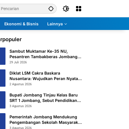
Ekonomi & Bisnis
Lainnya
rpopuler
Sambut Muktamar Ke-35 NU,
Pesantren Tambakberas Jombang
Petakan 26 Titik Layanan Utama
29 Juli 2026
Diklat LSM Cakra Baskara
Nusantara: Wujudkan Peran Nyata
untuk Masyarakat
2 Agustus 2026
Bupati Jombang Tinjau Kelas Baru
SRT 1 Jombang, Sebut Pendidikan
Gratis Beri Harapan Baru
3 Agustus 2026
Pemerintah Jombang Mendukung
Pengembangan Sekolah Masyarakat
Yang Kurang Mampu Hingga
3 Agustus 2026