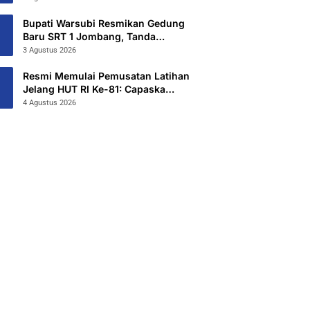
Hibahkan 6,3 Hektar Untuk Sekolah
Rakyat Terintegritas 1 Jombang
Bupati Warsubi Resmikan Gedung
Baru SRT 1 Jombang, Tanda
Dimulainya MPLS Tahun Ajaran
3 Agustus 2026
2026/2027
Resmi Memulai Pemusatan Latihan
Jelang HUT RI Ke-81: Capaska
Jombang 2026 “Mahesa Rakta
4 Agustus 2026
Garuda Yudha”.