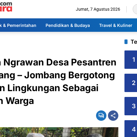
Jumat, 7 Agustus 2026
ik & Pemerintahan
Pendidikan & Budaya
Travel & Kuliner
Te
1
 Ngrawan Desa Pesantren
ang – Jombang Bergotong
2
 Lingkungan Sebagai
n Warga
3
4