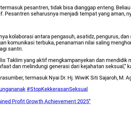
 termasuk pesantren, tidak bisa dianggap enteng. Beli
f. Pesantren seharusnya menjadi tempat yang aman, n
nya kolaborasi antara pengasuh, asatidz, pengurus, d
ngan komunikasi terbuka, penanaman nilai saling mengho
gi santri.
is Taklim yang aktif mengkampanyekan dan mendidik m
faat dan melindungi generasi dari kejahatan seksual,” k
narasumber, termasuk Nyai Dr. Hj. WiwiK Siti Sajaroh, M
dungananak
#StopKekkerasanSeksual
ined Profit Growth Achievement 2025″