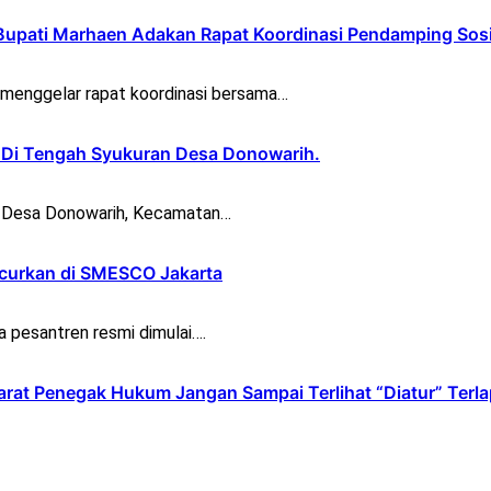
Bupati Marhaen Adakan Rapat Koordinasi Pendamping Sosi
menggelar rapat koordinasi bersama…
r Di Tengah Syukuran Desa Donowarih.
n Desa Donowarih, Kecamatan…
uncurkan di SMESCO Jakarta
a pesantren resmi dimulai….
Aparat Penegak Hukum Jangan Sampai Terlihat “Diatur” Terl