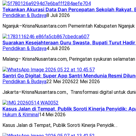
Tekankan Akurasi Data Dan Percepatan Sekolah Rakyat, 
Pendidikan & Budaya
8 Juli 2026
Nganjuk–KrisnaNusantara.com Pemerintah Kabupaten Nganjuk 
Suarakan Kesejahteraan Guru Swasta, Bupati Turut Hadi
Pendidikan & Budaya
4 Juli 2026
Malang– KrisnaNusantara.com, Peringatan syukuran selamata
Santri Go Digital: Super App Santri Mendunia Resmi Dil
Pendidikan & Budaya
22 Mei 2026
22 Mei 2026
Jakarta–KrisnaNusantara.com., Transformasi digital untuk duni
Kasus Jalan di Tempat, Publik Soroti Kinerja Penyidik: 
Hukum & Kriminal
14 Mei 2026
Kasus Jalan di Tempat, Publik Soroti Kinerja Penyidik…