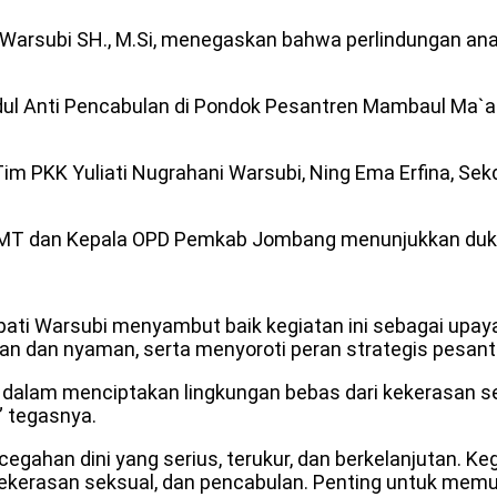
Warsubi SH., M.Si, menegaskan bahwa perlindungan ana
dul Anti Pencabulan di Pondok Pesantren Mambaul Ma`ar
im PKK Yuliati Nugrahani Warsubi, Ning Ema Erfina, Sek
P HMT dan Kepala OPD Pemkab Jombang menunjukkan dukun
ati Warsubi menyambut baik kegiatan ini sebagai upay
an dan nyaman, serta menyoroti peran strategis pesant
dalam menciptakan lingkungan bebas dari kekerasan sek
” tegasnya.
ahan dini yang serius, terukur, dan berkelanjutan. K
kerasan seksual, dan pencabulan. Penting untuk memutu