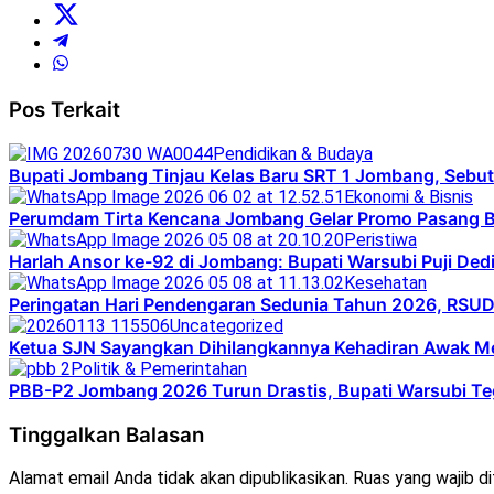
Pos Terkait
Pendidikan & Budaya
Bupati Jombang Tinjau Kelas Baru SRT 1 Jombang, Sebut 
Ekonomi & Bisnis
Perumdam Tirta Kencana Jombang Gelar Promo Pasang B
Peristiwa
Harlah Ansor ke-92 di Jombang: Bupati Warsubi Puji Dedi
Kesehatan
Peringatan Hari Pendengaran Sedunia Tahun 2026, RS
Uncategorized
Ketua SJN Sayangkan Dihilangkannya Kehadiran Awak Me
Politik & Pemerintahan
PBB-P2 Jombang 2026 Turun Drastis, Bupati Warsubi Te
Tinggalkan Balasan
Alamat email Anda tidak akan dipublikasikan.
Ruas yang wajib d