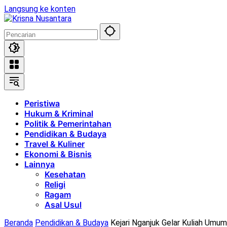
Langsung ke konten
Peristiwa
Hukum & Kriminal
Politik & Pemerintahan
Pendidikan & Budaya
Travel & Kuliner
Ekonomi & Bisnis
Lainnya
Kesehatan
Religi
Ragam
Asal Usul
Beranda
Pendidikan & Budaya
Kejari Nganjuk Gelar Kuliah Um