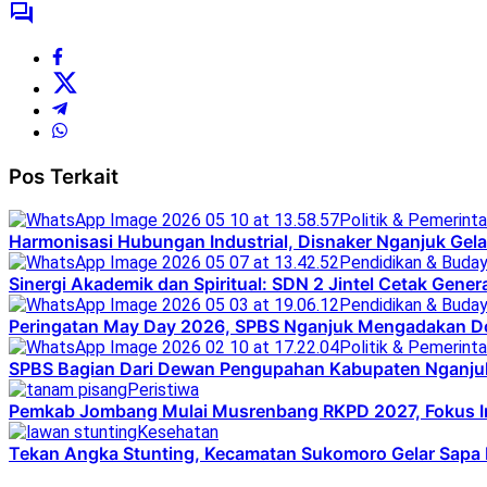
Pos Terkait
Politik & Pemerint
Harmonisasi Hubungan Industrial, Disnaker Nganjuk Ge
Pendidikan & Buda
Sinergi Akademik dan Spiritual: SDN 2 Jintel Cetak Gener
Pendidikan & Buda
Peringatan May Day 2026, SPBS Nganjuk Mengadakan D
Politik & Pemerint
SPBS Bagian Dari Dewan Pengupahan Kabupaten Nganj
Peristiwa
Pemkab Jombang Mulai Musrenbang RKPD 2027, Fokus In
Kesehatan
Tekan Angka Stunting, Kecamatan Sukomoro Gelar Sapa K