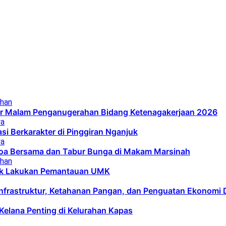
ahan
lar Malam Penganugerahan Bidang Ketenagakerjaan 2026
ya
asi Berkarakter di Pinggiran Nganjuk
ya
oa Bersama dan Tabur Bunga di Makam Marsinah
ahan
uk Lakukan Pemantauan UMK
frastruktur, Ketahanan Pangan, dan Penguatan Ekonomi 
elana Penting di Kelurahan Kapas