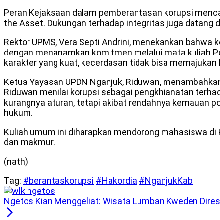
Peran Kejaksaan dalam pemberantasan korupsi mencaku
the Asset. Dukungan terhadap integritas juga datang d
Rektor UPMS, Vera Septi Andrini, menekankan bahwa k
dengan menanamkan komitmen melalui mata kuliah Pend
karakter yang kuat, kecerdasan tidak bisa memajukan
Ketua Yayasan UPDN Nganjuk, Riduwan, menambahkan ba
Riduwan menilai korupsi sebagai pengkhianatan terhad
kurangnya aturan, tetapi akibat rendahnya kemauan p
hukum.
Kuliah umum ini diharapkan mendorong mahasiswa di 
dan makmur.
(nath)
Tag:
#berantaskorupsi
#Hakordia
#NganjukKab
Ngetos Kian Menggeliat: Wisata Lumban Kweden Diresm