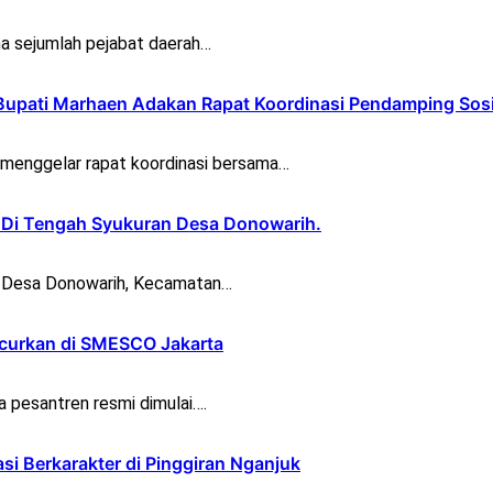
a sejumlah pejabat daerah…
Bupati Marhaen Adakan Rapat Koordinasi Pendamping Sosi
menggelar rapat koordinasi bersama…
r Di Tengah Syukuran Desa Donowarih.
n Desa Donowarih, Kecamatan…
uncurkan di SMESCO Jakarta
a pesantren resmi dimulai….
asi Berkarakter di Pinggiran Nganjuk