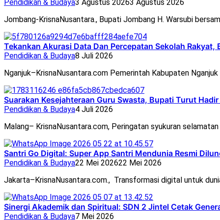
Pendidikan & Budaya
3 Agustus 2026
3 Agustus 2026
Jombang-KrisnaNusantara., Bupati Jombang H. Warsubi bersam
Tekankan Akurasi Data Dan Percepatan Sekolah Rakyat, 
Pendidikan & Budaya
8 Juli 2026
Nganjuk–KrisnaNusantara.com Pemerintah Kabupaten Nganjuk 
Suarakan Kesejahteraan Guru Swasta, Bupati Turut Hadi
Pendidikan & Budaya
4 Juli 2026
Malang– KrisnaNusantara.com, Peringatan syukuran selamata
Santri Go Digital: Super App Santri Mendunia Resmi Dil
Pendidikan & Budaya
22 Mei 2026
22 Mei 2026
Jakarta–KrisnaNusantara.com., Transformasi digital untuk duni
Sinergi Akademik dan Spiritual: SDN 2 Jintel Cetak Gener
Pendidikan & Budaya
7 Mei 2026