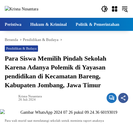
Langsung
ke
konten
Peristiwa
Hukum & Kriminal
Politik & Pemerintahan
Pe
Beranda
Pendidikan & Budaya
Pendidikan & Budaya
Para Siswa Memilih Pindah Sekolah
Karena Adanya Polemik di Yayasan
pendidikan di Kecamatan Bareng,
Kabupaten Jombang, Jawa Timur
Krisna Nusantara
26 Juli 2024
Para wali murid saat mendatangi sekolah untuk meminta raport anaknya