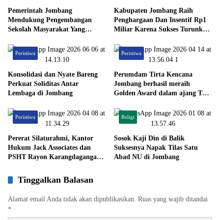
Pemerintah Jombang
Kabupaten Jombang Raih
Mendukung Pengembangan
Penghargaan Dan Insentif Rp1
Sekolah Masyarakat Yang
Miliar Karena Sukses Turunkan
Kurang Mampu Hingga
Angka Pengangguran.
Hibahkan 6,3 Hektar Untuk
Peristiwa
Peristiwa
Sekolah Rakyat Terintegritas 1
Jombang
Konsolidasi dan Nyate Bareng
Perumdam Tirta Kencana
Perkuat Soliditas Antar
Jombang berhasil meraih
Lembaga di Jombang
Golden Award dalam ajang TOP
BUMD 2026, sebagai bukti
konsistensi kinerja serta
Peristiwa
Religi
komitmen terhadap inovasi yang
berkelanjutan
Pererat Silaturahmi, Kantor
Sosok Kaji Din di Balik
Hukum Jack Associates dan
Suksesnya Napak Tilas Satu
PSHT Rayon Karangdagangan
Abad NU di Jombang
Gelar Halal Bihalal 1447 H
Tinggalkan Balasan
Alamat email Anda tidak akan dipublikasikan.
Ruas yang wajib ditandai
*