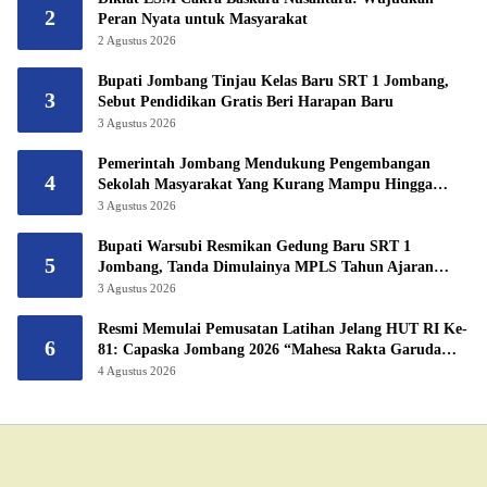
2
Peran Nyata untuk Masyarakat
2 Agustus 2026
Bupati Jombang Tinjau Kelas Baru SRT 1 Jombang,
3
Sebut Pendidikan Gratis Beri Harapan Baru
3 Agustus 2026
Pemerintah Jombang Mendukung Pengembangan
4
Sekolah Masyarakat Yang Kurang Mampu Hingga
Hibahkan 6,3 Hektar Untuk Sekolah Rakyat
3 Agustus 2026
Terintegritas 1 Jombang
Bupati Warsubi Resmikan Gedung Baru SRT 1
5
Jombang, Tanda Dimulainya MPLS Tahun Ajaran
2026/2027
3 Agustus 2026
Resmi Memulai Pemusatan Latihan Jelang HUT RI Ke-
6
81: Capaska Jombang 2026 “Mahesa Rakta Garuda
Yudha”.
4 Agustus 2026