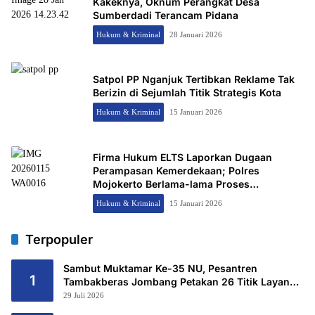
Kakeknya, Oknum Perangkat Desa
Sumberdadi Terancam Pidana
Hukum & Kriminal
28 Januari 2026
Satpol PP Nganjuk Tertibkan Reklame Tak
Berizin di Sejumlah Titik Strategis Kota
Hukum & Kriminal
15 Januari 2026
Firma Hukum ELTS Laporkan Dugaan
Perampasan Kemerdekaan; Polres
Mojokerto Berlama-lama Proses
Penyelidikan, ADA APA?
Hukum & Kriminal
15 Januari 2026
Terpopuler
Sambut Muktamar Ke-35 NU, Pesantren
1
Tambakberas Jombang Petakan 26 Titik Layanan
Utama
29 Juli 2026