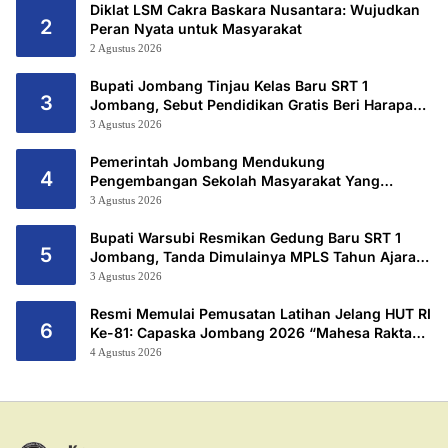
Diklat LSM Cakra Baskara Nusantara: Wujudkan
2
Peran Nyata untuk Masyarakat
2 Agustus 2026
Bupati Jombang Tinjau Kelas Baru SRT 1
3
Jombang, Sebut Pendidikan Gratis Beri Harapan
Baru
3 Agustus 2026
Pemerintah Jombang Mendukung
4
Pengembangan Sekolah Masyarakat Yang
Kurang Mampu Hingga Hibahkan 6,3 Hektar
3 Agustus 2026
Untuk Sekolah Rakyat Terintegritas 1 Jombang
Bupati Warsubi Resmikan Gedung Baru SRT 1
5
Jombang, Tanda Dimulainya MPLS Tahun Ajaran
2026/2027
3 Agustus 2026
Resmi Memulai Pemusatan Latihan Jelang HUT RI
6
Ke-81: Capaska Jombang 2026 “Mahesa Rakta
Garuda Yudha”.
4 Agustus 2026