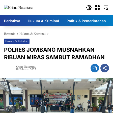
Langsung
ke
konten
Peristiwa
Hukum & Kriminal
Politik & Pemerintahan
Beranda
Hukum & Kriminal
Hukum & Kriminal
POLRES JOMBANG MUSNAHKAN
RIBUAN MIRAS SAMBUT RAMADHAN
Krisna Nusantara
28 Februari 2025