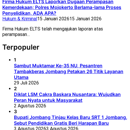
Firma Hukum ELTS Laporkan Dugaan Perampasan
Kemerdekaan; Polres Mojokerto Berlama-lama Proses
Penyelidikan, ADA APA?
Hukum & Kriminal
15 Januari 2026
15 Januari 2026
Firma Hukum ELTS telah mengajukan laporan atas
perampasan…
Terpopuler
1
Sambut Muktamar Ke-35 NU, Pesantren
Tambakberas Jombang Petakan 26 Titik Layanan
Utama
29 Juli 2026
2
Diklat LSM Cakra Baskara Nusantara: Wujudkan
Peran Nyata untuk Masyarakat
2 Agustus 2026
3
Bupati Jombang Tinjau Kelas Baru SRT 1 Jombang,
Sebut Pendidikan Gratis Beri Harapan Baru
3 Agustus 2026
3 Agustus 2026