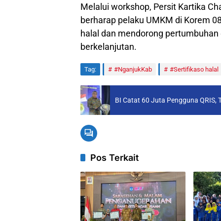
Melalui workshop, Persit Kartika C
berharap pelaku UMKM di Korem 08
halal dan mendorong pertumbuhan 
berkelanjutan.
Tag:
#NganjukKab
#Sertifikaso halal
BI Catat 60 Juta Pengguna QRIS, 
Pos Terkait