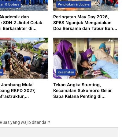
kan & Budaya
Pendidikan & Budaya
 Akademik dan
Peringatan May Day 2026,
l: SDN 2 Jintel Cetak
SPBS Nganjuk Mengadakan
i Berkarakter di
Doa Bersama dan Tabur Bunga
an Nganjuk
di Makam Marsinah
wa
Kesehatan
 Jombang Mulai
Tekan Angka Stunting,
bang RKPD 2027,
Kecamatan Sukomoro Gelar
frastruktur,
Sapa Kelana Penting di
an Pangan, dan
Kelurahan Kapas
tan Ekonomi Desa
Ruas yang wajib ditandai
*