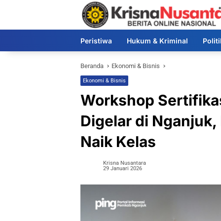
Langsung
ke
konten
Peristiwa
Hukum & Kriminal
Polit
Beranda
Ekonomi & Bisnis
Ekonomi & Bisnis
Workshop Sertifikas
Digelar di Nganjuk
Naik Kelas
Krisna Nusantara
29 Januari 2026