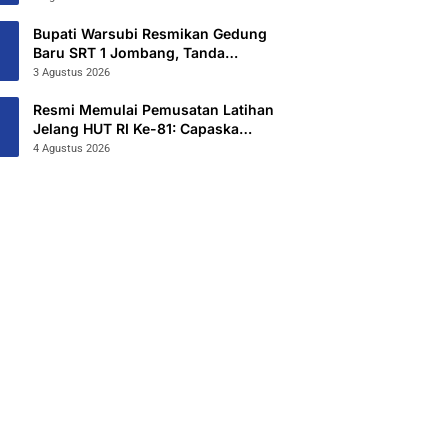
Hibahkan 6,3 Hektar Untuk Sekolah
Rakyat Terintegritas 1 Jombang
Bupati Warsubi Resmikan Gedung
Baru SRT 1 Jombang, Tanda
Dimulainya MPLS Tahun Ajaran
3 Agustus 2026
2026/2027
Resmi Memulai Pemusatan Latihan
Jelang HUT RI Ke-81: Capaska
Jombang 2026 “Mahesa Rakta
4 Agustus 2026
Garuda Yudha”.