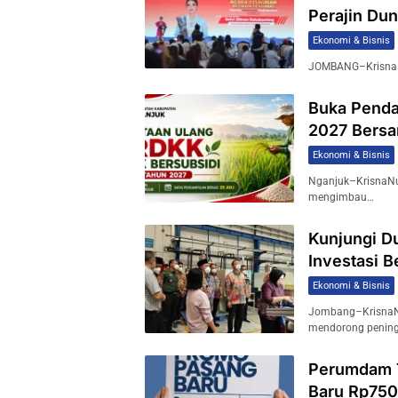
Perajin Dun
Ekonomi & Bisnis
JOMBANG–KrisnaNus
Buka Penda
2027 Bersa
Ekonomi & Bisnis
Nganjuk–KrisnaNu
mengimbau…
Kunjungi D
Investasi 
Ekonomi & Bisnis
Jombang–KrisnaNu
mendorong penin
Perumdam T
Baru Rp750