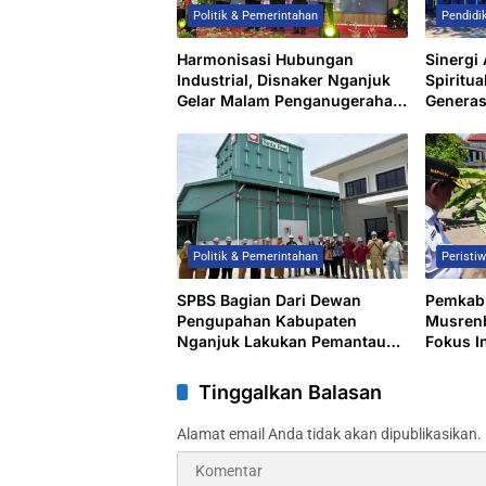
Politik & Pemerintahan
Pendidi
Harmonisasi Hubungan
Sinergi
Industrial, Disnaker Nganjuk
Spiritua
Gelar Malam Penganugerahan
Generas
Bidang Ketenagakerjaan 2026
Pinggir
Politik & Pemerintahan
Peristi
SPBS Bagian Dari Dewan
Pemkab
Pengupahan Kabupaten
Musren
Nganjuk Lakukan Pemantauan
Fokus In
UMK
Ketahan
Pengua
Tinggalkan Balasan
Alamat email Anda tidak akan dipublikasikan.