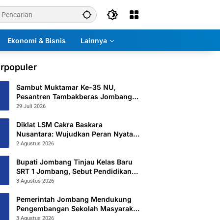
Ekonomi & Bisnis
Lainnya
rpopuler
Sambut Muktamar Ke-35 NU,
Pesantren Tambakberas Jombang
Petakan 26 Titik Layanan Utama
29 Juli 2026
Diklat LSM Cakra Baskara
Nusantara: Wujudkan Peran Nyata
untuk Masyarakat
2 Agustus 2026
Bupati Jombang Tinjau Kelas Baru
SRT 1 Jombang, Sebut Pendidikan
Gratis Beri Harapan Baru
3 Agustus 2026
Pemerintah Jombang Mendukung
Pengembangan Sekolah Masyarakat
Yang Kurang Mampu Hingga
3 Agustus 2026