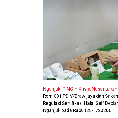
Nganjuk, PING
–
KrisnaNusantara
–
Rem 081 PD V/Brawijaya dan Srik
Regulasi Sertifikasi Halal Self De
Nganjuk pada Rabu (28/1/2026).