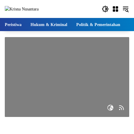
Langsung
ke
konten
Peristiwa
Hukum & Kriminal
Politik & Pemerintahan
Pe