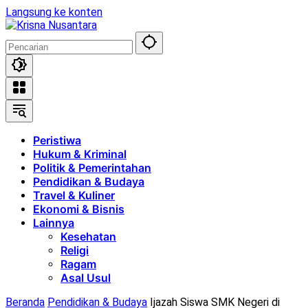
Langsung ke konten
Peristiwa
Hukum & Kriminal
Politik & Pemerintahan
Pendidikan & Budaya
Travel & Kuliner
Ekonomi & Bisnis
Lainnya
Kesehatan
Religi
Ragam
Asal Usul
Beranda
Pendidikan & Budaya
Ijazah Siswa SMK Negeri di