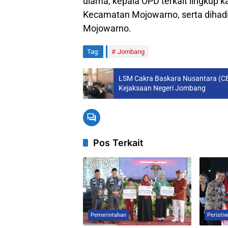
ulama, kepala OPD terkait lingku
Kecamatan Mojowarno, serta dihadi
Mojowarno.
Tag:
Jombang
LSM Cakra Baskara Nusantara (CB
Kejaksaan Negeri Jombang
Pos Terkait
Pemerintahan
Peristi