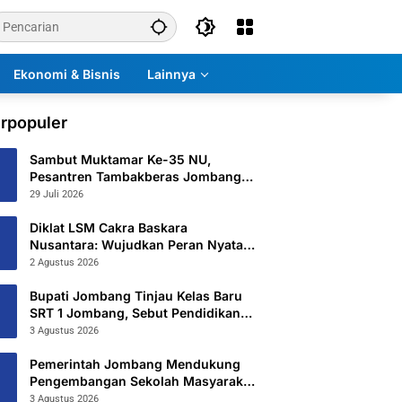
Ekonomi & Bisnis
Lainnya
rpopuler
Sambut Muktamar Ke-35 NU,
Pesantren Tambakberas Jombang
Petakan 26 Titik Layanan Utama
29 Juli 2026
Diklat LSM Cakra Baskara
Nusantara: Wujudkan Peran Nyata
untuk Masyarakat
2 Agustus 2026
Bupati Jombang Tinjau Kelas Baru
SRT 1 Jombang, Sebut Pendidikan
Gratis Beri Harapan Baru
3 Agustus 2026
Pemerintah Jombang Mendukung
Pengembangan Sekolah Masyarakat
Yang Kurang Mampu Hingga
3 Agustus 2026