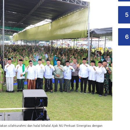
5
6
n silahturahmi dan halal bihalal Ajak NU Perkuat Sinergitas dengan