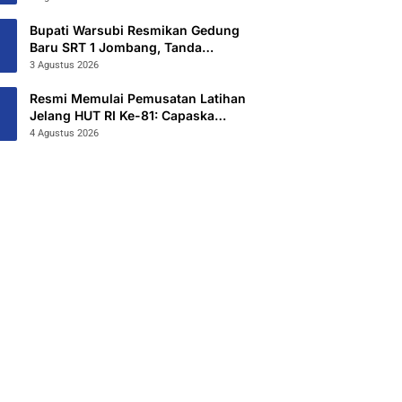
Hibahkan 6,3 Hektar Untuk Sekolah
Rakyat Terintegritas 1 Jombang
Bupati Warsubi Resmikan Gedung
Baru SRT 1 Jombang, Tanda
Dimulainya MPLS Tahun Ajaran
3 Agustus 2026
2026/2027
Resmi Memulai Pemusatan Latihan
Jelang HUT RI Ke-81: Capaska
Jombang 2026 “Mahesa Rakta
4 Agustus 2026
Garuda Yudha”.