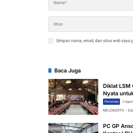
Simpan nama, email, dan situs web saya 
Baca Juga
Diklat LSM
Nyata untu
Peristiwa
2 Agus
MOJOKERTO – Dala
PC GP Anso