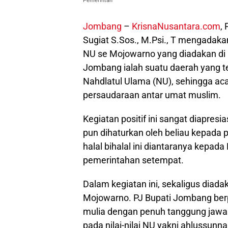
Pemerintah
Jombang
–
KrisnaNusantara.com
,
Sugiat S.Sos., M.Psi., T mengadakan
NU se Mojowarno yang diadakan d
Jombang ialah suatu daerah yang t
Nahdlatul Ulama (NU), sehingga ac
persaudaraan antar umat muslim.
Kegiatan positif ini sangat diapres
pun dihaturkan oleh beliau kepada 
halal bihalal ini diantaranya kep
pemerintahan setempat.
Dalam kegiatan ini, sekaligus diada
Mojowarno. PJ Bupati Jombang be
mulia dengan penuh tanggung jawa
pada nilai-nilai NU yakni ahlussun