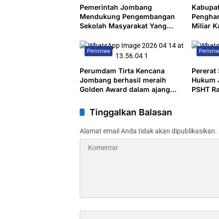
Pemerintah Jombang
Kabupa
Mendukung Pengembangan
Penghar
Sekolah Masyarakat Yang
Miliar 
Kurang Mampu Hingga
Turunk
Hibahkan 6,3 Hektar Untuk
Pengan
Peristiwa
Peristi
Sekolah Rakyat Terintegritas 1
Jombang
Perumdam Tirta Kencana
Pererat
Jombang berhasil meraih
Hukum J
Golden Award dalam ajang
PSHT R
TOP BUMD 2026, sebagai
Gelar Ha
bukti konsistensi kinerja serta
Tinggalkan Balasan
komitmen terhadap inovasi
yang berkelanjutan
Alamat email Anda tidak akan dipublikasikan.