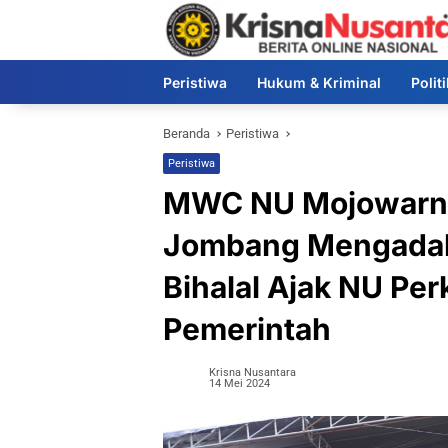
Langsung
ke
konten
Peristiwa
Hukum & Kriminal
Polit
Beranda
Peristiwa
Peristiwa
MWC NU Mojowarno 
Jombang Mengadaka
Bihalal Ajak NU Per
Pemerintah
Krisna Nusantara
14 Mei 2024