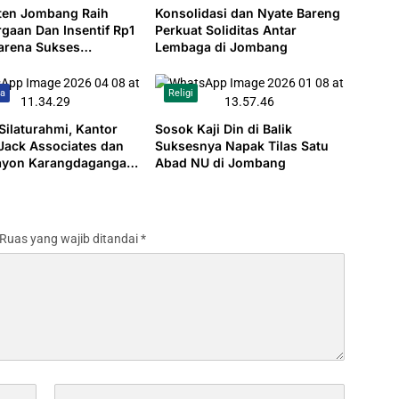
ten Jombang Raih
Konsolidasi dan Nyate Bareng
gaan Dan Insentif Rp1
Perkuat Soliditas Antar
Karena Sukses
Lembaga di Jombang
an Angka
gguran.
wa
Religi
 Silaturahmi, Kantor
Sosok Kaji Din di Balik
ack Associates dan
Suksesnya Napak Tilas Satu
ayon Karangdagangan
Abad NU di Jombang
lal Bihalal 1447 H
Ruas yang wajib ditandai
*