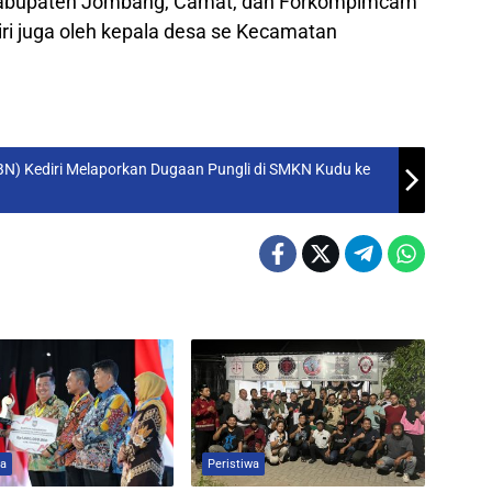
p kabupaten Jombang, Camat, dan Forkompimcam
ri juga oleh kepala desa se Kecamatan
N) Kediri Melaporkan Dugaan Pungli di SMKN Kudu ke
wa
Peristiwa