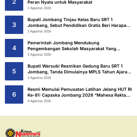
2
Peran Nyata untuk Masyarakat
2 Agustus 2026
Bupati Jombang Tinjau Kelas Baru SRT 1
3
Jombang, Sebut Pendidikan Gratis Beri Harapan
Baru
3 Agustus 2026
Pemerintah Jombang Mendukung
4
Pengembangan Sekolah Masyarakat Yang
Kurang Mampu Hingga Hibahkan 6,3 Hektar
3 Agustus 2026
Untuk Sekolah Rakyat Terintegritas 1 Jombang
Bupati Warsubi Resmikan Gedung Baru SRT 1
5
Jombang, Tanda Dimulainya MPLS Tahun Ajaran
2026/2027
3 Agustus 2026
Resmi Memulai Pemusatan Latihan Jelang HUT RI
6
Ke-81: Capaska Jombang 2026 “Mahesa Rakta
Garuda Yudha”.
4 Agustus 2026