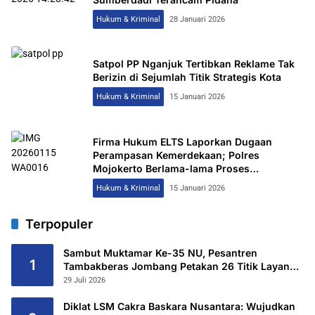
Hukum & Kriminal
28 Januari 2026
Satpol PP Nganjuk Tertibkan Reklame Tak
Berizin di Sejumlah Titik Strategis Kota
Hukum & Kriminal
15 Januari 2026
Firma Hukum ELTS Laporkan Dugaan
Perampasan Kemerdekaan; Polres
Mojokerto Berlama-lama Proses
Penyelidikan, ADA APA?
Hukum & Kriminal
15 Januari 2026
Terpopuler
Sambut Muktamar Ke-35 NU, Pesantren
1
Tambakberas Jombang Petakan 26 Titik Layanan
Utama
29 Juli 2026
Diklat LSM Cakra Baskara Nusantara: Wujudkan