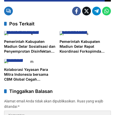
Massa Demo Di Polres Jombang
Pos Terkait
Politik & Pemerintahan
Ekonomi & Bisnis
Pemerintah Kabupaten
Pemerintah Kabupaten
Madiun Gelar Sosialisasi dan
Madiun Gelar Rapat
Penyemprotan Disinfektan
Koordinasi Forkopimda
Guna Pencegahan Penyakit
dalam Rangka Persiapan
Kesehatan
Mulut dan Kuku (PMK)
Natal dan Tahun Baru
Kolaborasi Yayasan Para
Mitra Indonesia bersama
CBM Global Cegah
Gangguan Penglihatan di
SMPN 1 Saradan
Tinggalkan Balasan
Alamat email Anda tidak akan dipublikasikan.
Ruas yang wajib
ditandai
*