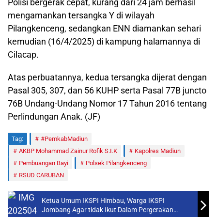
Polisi bergerak cepat, kurang dari 24 jam berhasil
mengamankan tersangka Y di wilayah
Pilangkenceng, sedangkan ENN diamankan sehari
kemudian (16/4/2025) di kampung halamannya di
Cilacap.
Atas perbuatannya, kedua tersangka dijerat dengan
Pasal 305, 307, dan 56 KUHP serta Pasal 77B juncto
76B Undang-Undang Nomor 17 Tahun 2016 tentang
Perlindungan Anak. (JF)
Tag:
#PemkabMadiun
AKBP Mohammad Zainur Rofik S.I.K
Kapolres Madiun
Pembuangan Bayi
Polsek Pilangkenceng
RSUD CARUBAN
Ketua Umum IKSPI Himbau, Warga IKSPI
Jombang Agar tidak Ikut Dalam Pergerakan