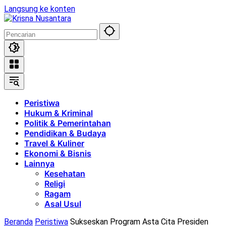
Langsung ke konten
Peristiwa
Hukum & Kriminal
Politik & Pemerintahan
Pendidikan & Budaya
Travel & Kuliner
Ekonomi & Bisnis
Lainnya
Kesehatan
Religi
Ragam
Asal Usul
Beranda
Peristiwa
Sukseskan Program Asta Cita Presiden