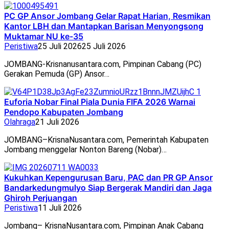
PC GP Ansor Jombang Gelar Rapat Harian, Resmikan
Kantor LBH dan Mantapkan Barisan Menyongsong
Muktamar NU ke-35
Peristiwa
25 Juli 2026
25 Juli 2026
JOMBANG-Krisnanusantara.com, Pimpinan Cabang (PC)
Gerakan Pemuda (GP) Ansor…
Euforia Nobar Final Piala Dunia FIFA 2026 Warnai
Pendopo Kabupaten Jombang
Olahraga
21 Juli 2026
JOMBANG–KrisnaNusantara.com, Pemerintah Kabupaten
Jombang menggelar Nonton Bareng (Nobar)…
Kukuhkan Kepengurusan Baru, PAC dan PR GP Ansor
Bandarkedungmulyo Siap Bergerak Mandiri dan Jaga
Ghiroh Perjuangan
Peristiwa
11 Juli 2026
Jombang– KrisnaNusantara.com, Pimpinan Anak Cabang