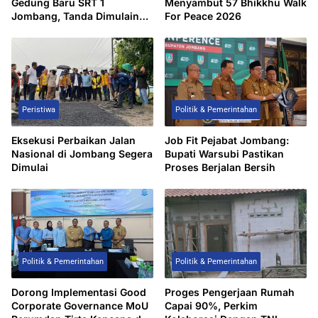
Gedung Baru SRT 1
Menyambut 57 Bhikkhu Walk
Jombang, Tanda Dimulainya
For Peace 2026
MPLS Tahun Ajaran
2026/2027
Peristiwa
Politik & Pemerintahan
Eksekusi Perbaikan Jalan
Job Fit Pejabat Jombang:
Nasional di Jombang Segera
Bupati Warsubi Pastikan
Dimulai
Proses Berjalan Bersih
Politik & Pemerintahan
Politik & Pemerintahan
Dorong Implementasi Good
Proges Pengerjaan Rumah
Corporate Governance MoU
Capai 90%, Perkim