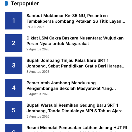
Terpopuler
Sambut Muktamar Ke-35 NU, Pesantren
1
Tambakberas Jombang Petakan 26 Titik Layanan
Utama
29 Juli 2026
Diklat LSM Cakra Baskara Nusantara: Wujudkan
2
Peran Nyata untuk Masyarakat
2 Agustus 2026
Bupati Jombang Tinjau Kelas Baru SRT 1
3
Jombang, Sebut Pendidikan Gratis Beri Harapan
Baru
3 Agustus 2026
Pemerintah Jombang Mendukung
4
Pengembangan Sekolah Masyarakat Yang
Kurang Mampu Hingga Hibahkan 6,3 Hektar
3 Agustus 2026
Untuk Sekolah Rakyat Terintegritas 1 Jombang
Bupati Warsubi Resmikan Gedung Baru SRT 1
5
Jombang, Tanda Dimulainya MPLS Tahun Ajaran
2026/2027
3 Agustus 2026
Resmi Memulai Pemusatan Latihan Jelang HUT RI