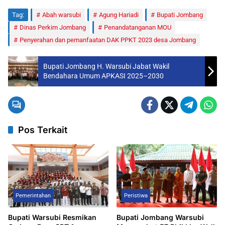
Tag:
Abah warsubi
Agung Hariadi
Bupati Jombang
Dinas Perkim Jombang
Penandatanganan MOU
Penyerahan dan pemanfaatan DAK PPKT 2023 desa Jombang
Bupati Jombang H. Warsubi Jabat Wakil
Bendahara Umum APKASI 2025–2030
Pos Terkait
Pemerintahan
Peristiwa
Bupati Warsubi Resmikan
Bupati Jombang Warsubi