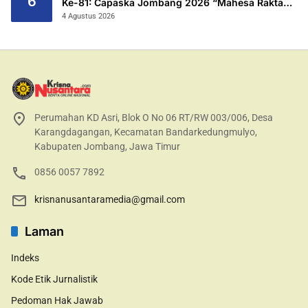
6
Ke-81: Capaska Jombang 2026 “Mahesa Rakta
Garuda Yudha”.
4 Agustus 2026
Perumahan KD Asri, Blok O No 06 RT/RW 003/006, Desa
Karangdagangan, Kecamatan Bandarkedungmulyo,
Kabupaten Jombang, Jawa Timur
0856 0057 7892
krisnanusantaramedia@gmail.com
Laman
Indeks
Kode Etik Jurnalistik
Pedoman Hak Jawab