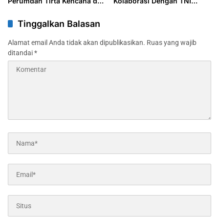
Perumdan Tirta Kencana dan
Kolaborasi Dengan TNI
Kejaksaan Jombang
Salurkan Progam TMMD ke-
125 di Jombang
Tinggalkan Balasan
Alamat email Anda tidak akan dipublikasikan.
Ruas yang wajib
ditandai
*