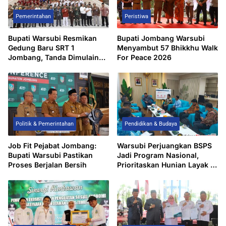
Pemerintahan
Peristiwa
Bupati Warsubi Resmikan
Bupati Jombang Warsubi
Gedung Baru SRT 1
Menyambut 57 Bhikkhu Walk
Jombang, Tanda Dimulainya
For Peace 2026
MPLS Tahun Ajaran
2026/2027
Politik & Pemerintahan
Pendidikan & Budaya
Job Fit Pejabat Jombang:
Warsubi Perjuangkan BSPS
Bupati Warsubi Pastikan
Jadi Program Nasional,
Proses Berjalan Bersih
Prioritaskan Hunian Layak di
Jombang