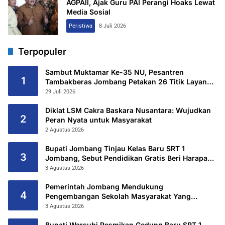
AGPAII, Ajak Guru PAI Perangi Hoaks Lewat
Media Sosial
Peristiwa
8 Juli 2026
Terpopuler
Sambut Muktamar Ke-35 NU, Pesantren
1
Tambakberas Jombang Petakan 26 Titik Layanan
Utama
29 Juli 2026
Diklat LSM Cakra Baskara Nusantara: Wujudkan
2
Peran Nyata untuk Masyarakat
2 Agustus 2026
Bupati Jombang Tinjau Kelas Baru SRT 1
3
Jombang, Sebut Pendidikan Gratis Beri Harapan
Baru
3 Agustus 2026
Pemerintah Jombang Mendukung
4
Pengembangan Sekolah Masyarakat Yang
Kurang Mampu Hingga Hibahkan 6,3 Hektar
3 Agustus 2026
Untuk Sekolah Rakyat Terintegritas 1 Jombang
Bupati Warsubi Resmikan Gedung Baru SRT 1