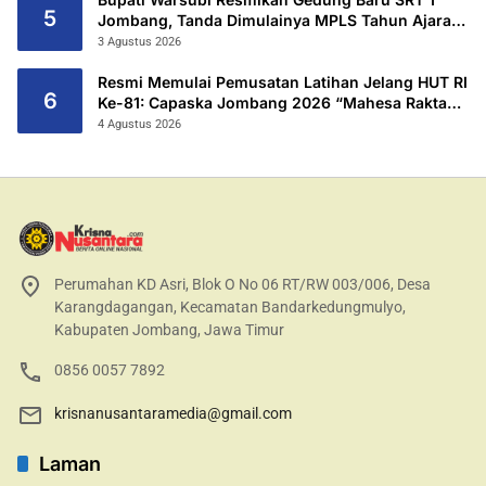
5
Jombang, Tanda Dimulainya MPLS Tahun Ajaran
2026/2027
3 Agustus 2026
Resmi Memulai Pemusatan Latihan Jelang HUT RI
6
Ke-81: Capaska Jombang 2026 “Mahesa Rakta
Garuda Yudha”.
4 Agustus 2026
Perumahan KD Asri, Blok O No 06 RT/RW 003/006, Desa
Karangdagangan, Kecamatan Bandarkedungmulyo,
Kabupaten Jombang, Jawa Timur
0856 0057 7892
krisnanusantaramedia@gmail.com
Laman