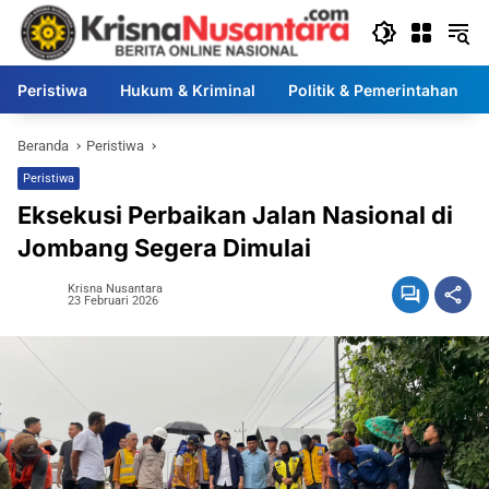
Langsung
ke
konten
Peristiwa
Hukum & Kriminal
Politik & Pemerintahan
Beranda
Peristiwa
Peristiwa
Eksekusi Perbaikan Jalan Nasional di
Jombang Segera Dimulai
Krisna Nusantara
23 Februari 2026