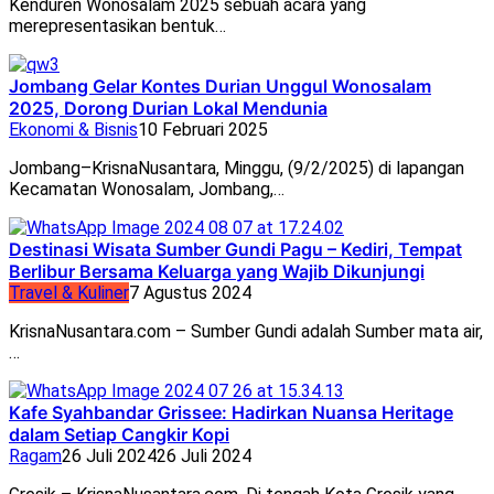
Kenduren Wonosalam 2025 sebuah acara yang
merepresentasikan bentuk…
Jombang Gelar Kontes Durian Unggul Wonosalam
2025, Dorong Durian Lokal Mendunia
Ekonomi & Bisnis
10 Februari 2025
Jombang–KrisnaNusantara, Minggu, (9/2/2025) di lapangan
Kecamatan Wonosalam, Jombang,…
Destinasi Wisata Sumber Gundi Pagu – Kediri, Tempat
Berlibur Bersama Keluarga yang Wajib Dikunjungi
Travel & Kuliner
7 Agustus 2024
KrisnaNusantara.com – Sumber Gundi adalah Sumber mata air,
…
Kafe Syahbandar Grissee: Hadirkan Nuansa Heritage
dalam Setiap Cangkir Kopi
Ragam
26 Juli 2024
26 Juli 2024