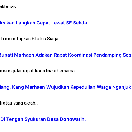
bakberas…
ksikan Langkah Cepat Lewat SE Sekda
h menetapkan Status Siaga…
Bupati Marhaen Adakan Rapat Koordinasi Pendamping Sosi
menggelar rapat koordinasi bersama…
iang, Kang Marhaen Wujudkan Kepedulian Warga Nganjuk
i atau yang akrab…
r Di Tengah Syukuran Desa Donowarih.