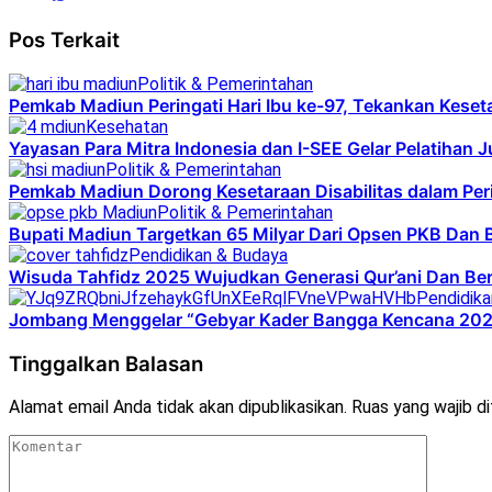
Pos Terkait
Politik & Pemerintahan
Pemkab Madiun Peringati Hari Ibu ke-97, Tekankan Kese
Kesehatan
Yayasan Para Mitra Indonesia dan I-SEE Gelar Pelatihan J
Politik & Pemerintahan
Pemkab Madiun Dorong Kesetaraan Disabilitas dalam Pe
Politik & Pemerintahan
Bupati Madiun Targetkan 65 Milyar Dari Opsen PKB Da
Pendidikan & Budaya
Wisuda Tahfidz 2025 Wujudkan Generasi Qur’ani Dan Ber
Pendidika
Jombang Menggelar “Gebyar Kader Bangga Kencana 202
Tinggalkan Balasan
Alamat email Anda tidak akan dipublikasikan.
Ruas yang wajib d