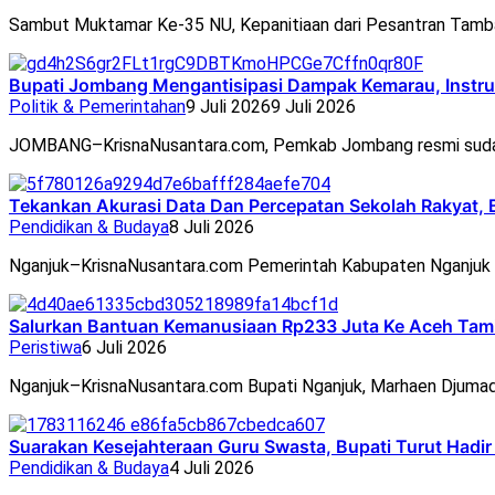
Sambut Muktamar Ke-35 NU, Kepanitiaan dari Pesantran Tam
Bupati Jombang Mengantisipasi Dampak Kemarau, Instru
Politik & Pemerintahan
9 Juli 2026
9 Juli 2026
JOMBANG–KrisnaNusantara.com, Pemkab Jombang resmi suda
Tekankan Akurasi Data Dan Percepatan Sekolah Rakyat, 
Pendidikan & Budaya
8 Juli 2026
Nganjuk–KrisnaNusantara.com Pemerintah Kabupaten Nganjuk 
Salurkan Bantuan Kemanusiaan Rp233 Juta Ke Aceh Tam
Peristiwa
6 Juli 2026
Nganjuk–KrisnaNusantara.com Bupati Nganjuk, Marhaen Djumad
Suarakan Kesejahteraan Guru Swasta, Bupati Turut Hadi
Pendidikan & Budaya
4 Juli 2026