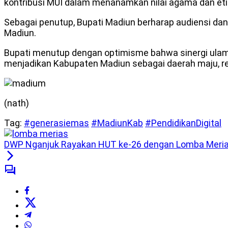
kontribusi MUI dalam menanamkan nilai agama dan eti
Sebagai penutup, Bupati Madiun berharap audiensi da
Madiun.
Bupati menutup dengan optimisme bahwa sinergi ulam
menjadikan Kabupaten Madiun sebagai daerah maju, rel
(nath)
Tag:
#generasiemas
#MadiunKab
#PendidikanDigital
DWP Nganjuk Rayakan HUT ke-26 dengan Lomba Meri