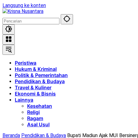
Langsung ke konten
Peristiwa
Hukum & Kriminal
Politik & Pemerintahan
Pendidikan & Budaya
Travel & Kuliner
Ekonomi & Bisnis
Lainnya
Kesehatan
Religi
Ragam
Asal Usul
Beranda
Pendidikan & Budaya
Bupati Madiun Ajak MUI Bersine