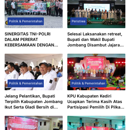
Politik & Pemerintahan
Peristiwa
SINERGITAS TNI-POLRI
Selesai Laksanakan retreat,
DALAM PERERAT
Bupati dan Wakil Bupati
KEBERSAMAAN DENGAN
Jombang Disambut Jajaran
BERBAGI TAKJIL DI BULAN
Pemerintahan dan Tokoh
RAMADHAN
Masyarakat
Politik & Pemerintahan
Politik & Pemerintahan
Jelang Pelantikan, Bupati
KPU Kabupaten Kediri
Terpilih Kabupaten Jombang
Ucapkan Terima Kasih Atas
Ikut Serta Gladi Bersih di
Partisipasi Pemilih Di Pilkada
Monas
2024