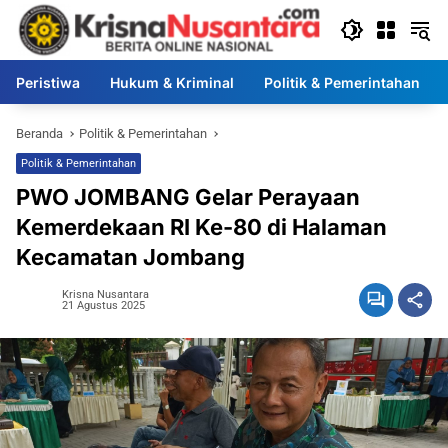
Langsung
ke
konten
Peristiwa
Hukum & Kriminal
Politik & Pemerintahan
Beranda
Politik & Pemerintahan
Politik & Pemerintahan
PWO JOMBANG Gelar Perayaan
Kemerdekaan RI Ke-80 di Halaman
Kecamatan Jombang
Krisna Nusantara
21 Agustus 2025