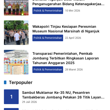
Penganugerahan Bidang Ketenagakerjaan
2026
Politik & Pemerintahan
10 Mei 2026
Wakapolri Tinjau Kesiapan Peresmian
Museum Nasional Marsinah di Nganjuk
Politik & Pemerintahan
22 April 2026
Transparasi Pemerintahan, Pemkab
Jombang Terbitkan Ringkasan Laporan
Tahunan Anggaran 2025
Politik & Pemerintahan
28 Maret 2026
Terpopuler
Sambut Muktamar Ke-35 NU, Pesantren
1
Tambakberas Jombang Petakan 26 Titik Layanan
Utama
29 Juli 2026