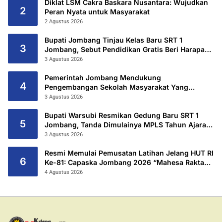
Diklat LSM Cakra Baskara Nusantara: Wujudkan
2
Peran Nyata untuk Masyarakat
2 Agustus 2026
Bupati Jombang Tinjau Kelas Baru SRT 1
3
Jombang, Sebut Pendidikan Gratis Beri Harapan
Baru
3 Agustus 2026
Pemerintah Jombang Mendukung
4
Pengembangan Sekolah Masyarakat Yang
Kurang Mampu Hingga Hibahkan 6,3 Hektar
3 Agustus 2026
Untuk Sekolah Rakyat Terintegritas 1 Jombang
Bupati Warsubi Resmikan Gedung Baru SRT 1
5
Jombang, Tanda Dimulainya MPLS Tahun Ajaran
2026/2027
3 Agustus 2026
Resmi Memulai Pemusatan Latihan Jelang HUT RI
6
Ke-81: Capaska Jombang 2026 “Mahesa Rakta
Garuda Yudha”.
4 Agustus 2026