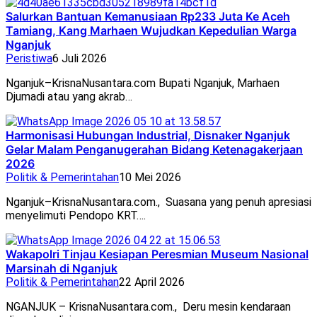
Salurkan Bantuan Kemanusiaan Rp233 Juta Ke Aceh
Tamiang, Kang Marhaen Wujudkan Kepedulian Warga
Nganjuk
Peristiwa
6 Juli 2026
Nganjuk–KrisnaNusantara.com Bupati Nganjuk, Marhaen
Djumadi atau yang akrab…
Harmonisasi Hubungan Industrial, Disnaker Nganjuk
Gelar Malam Penganugerahan Bidang Ketenagakerjaan
2026
Politik & Pemerintahan
10 Mei 2026
Nganjuk–KrisnaNusantara.com., Suasana yang penuh apresiasi
menyelimuti Pendopo KRT….
Wakapolri Tinjau Kesiapan Peresmian Museum Nasional
Marsinah di Nganjuk
Politik & Pemerintahan
22 April 2026
NGANJUK – KrisnaNusantara.com., Deru mesin kendaraan