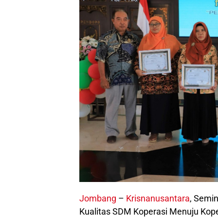
Jombang
–
Krisnanusantara
, Semi
Kualitas SDM Koperasi Menuju Kope