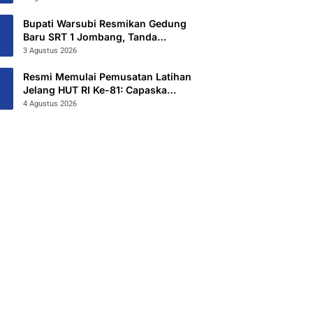
Hibahkan 6,3 Hektar Untuk Sekolah
Rakyat Terintegritas 1 Jombang
Bupati Warsubi Resmikan Gedung
Baru SRT 1 Jombang, Tanda
Dimulainya MPLS Tahun Ajaran
3 Agustus 2026
2026/2027
Resmi Memulai Pemusatan Latihan
Jelang HUT RI Ke-81: Capaska
Jombang 2026 “Mahesa Rakta
4 Agustus 2026
Garuda Yudha”.