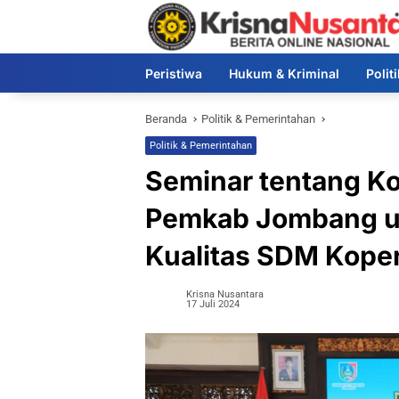
Langsung
ke
konten
Peristiwa
Hukum & Kriminal
Polit
Beranda
Politik & Pemerintahan
Politik & Pemerintahan
Seminar tentang Ko
Pemkab Jombang u
Kualitas SDM Koper
Krisna Nusantara
17 Juli 2024