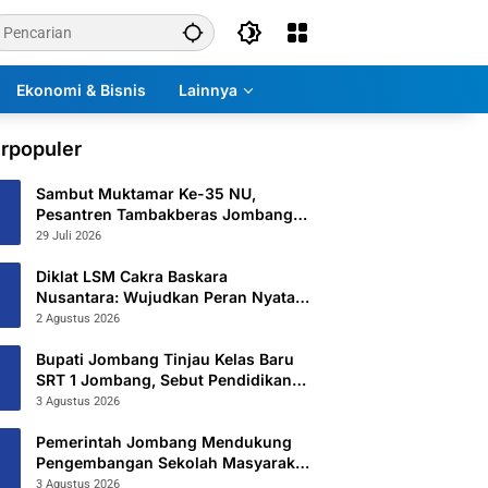
Ekonomi & Bisnis
Lainnya
rpopuler
Sambut Muktamar Ke-35 NU,
Pesantren Tambakberas Jombang
Petakan 26 Titik Layanan Utama
29 Juli 2026
Diklat LSM Cakra Baskara
Nusantara: Wujudkan Peran Nyata
untuk Masyarakat
2 Agustus 2026
Bupati Jombang Tinjau Kelas Baru
SRT 1 Jombang, Sebut Pendidikan
Gratis Beri Harapan Baru
3 Agustus 2026
Pemerintah Jombang Mendukung
Pengembangan Sekolah Masyarakat
Yang Kurang Mampu Hingga
3 Agustus 2026