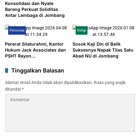
bukti konsistensi kinerja
Konsolidasi dan Nyate
serta komitmen terhadap
Bareng Perkuat Soliditas
inovasi yang berkelanjutan
Antar Lembaga di Jombang
Peristiwa
Religi
Pererat Silaturahmi, Kantor
Sosok Kaji Din di Balik
Hukum Jack Associates dan
Suksesnya Napak Tilas Satu
PSHT Rayon
Abad NU di Jombang
Karangdagangan Gelar Halal
Bihalal 1447 H
Tinggalkan Balasan
Alamat email Anda tidak akan dipublikasikan.
Ruas yang wajib
ditandai
*