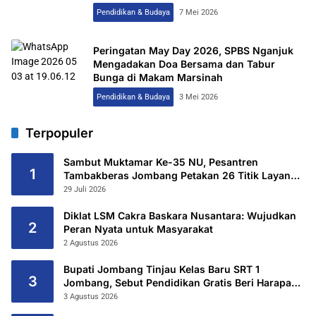
Pendidikan & Budaya
7 Mei 2026
Peringatan May Day 2026, SPBS Nganjuk
Mengadakan Doa Bersama dan Tabur
Bunga di Makam Marsinah
Pendidikan & Budaya
3 Mei 2026
Terpopuler
Sambut Muktamar Ke-35 NU, Pesantren
1
Tambakberas Jombang Petakan 26 Titik Layanan
Utama
29 Juli 2026
Diklat LSM Cakra Baskara Nusantara: Wujudkan
2
Peran Nyata untuk Masyarakat
2 Agustus 2026
Bupati Jombang Tinjau Kelas Baru SRT 1
3
Jombang, Sebut Pendidikan Gratis Beri Harapan
Baru
3 Agustus 2026