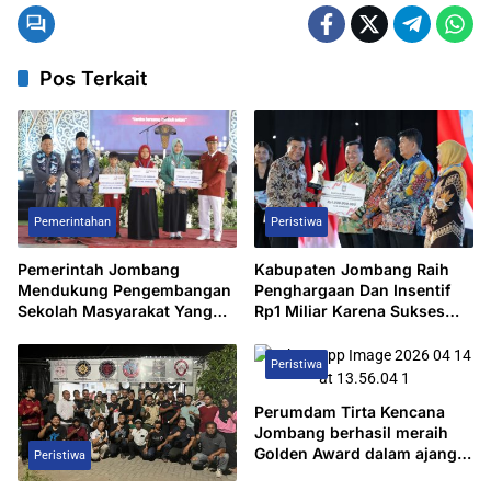
Pos Terkait
Pemerintahan
Peristiwa
Pemerintah Jombang
Kabupaten Jombang Raih
Mendukung Pengembangan
Penghargaan Dan Insentif
Sekolah Masyarakat Yang
Rp1 Miliar Karena Sukses
Kurang Mampu Hingga
Turunkan Angka
Hibahkan 6,3 Hektar Untuk
Pengangguran.
Peristiwa
Sekolah Rakyat Terintegritas
1 Jombang
Perumdam Tirta Kencana
Jombang berhasil meraih
Golden Award dalam ajang
Peristiwa
TOP BUMD 2026, sebagai