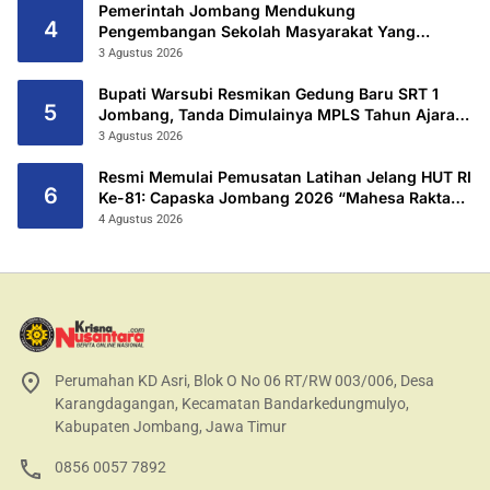
Pemerintah Jombang Mendukung
4
Pengembangan Sekolah Masyarakat Yang
Kurang Mampu Hingga Hibahkan 6,3 Hektar
3 Agustus 2026
Untuk Sekolah Rakyat Terintegritas 1 Jombang
Bupati Warsubi Resmikan Gedung Baru SRT 1
5
Jombang, Tanda Dimulainya MPLS Tahun Ajaran
2026/2027
3 Agustus 2026
Resmi Memulai Pemusatan Latihan Jelang HUT RI
6
Ke-81: Capaska Jombang 2026 “Mahesa Rakta
Garuda Yudha”.
4 Agustus 2026
Perumahan KD Asri, Blok O No 06 RT/RW 003/006, Desa
Karangdagangan, Kecamatan Bandarkedungmulyo,
Kabupaten Jombang, Jawa Timur
0856 0057 7892