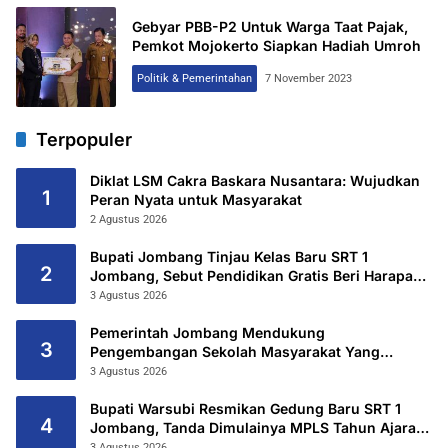
Gebyar PBB-P2 Untuk Warga Taat Pajak,
Pemkot Mojokerto Siapkan Hadiah Umroh
Politik & Pemerintahan
7 November 2023
Terpopuler
Diklat LSM Cakra Baskara Nusantara: Wujudkan
1
Peran Nyata untuk Masyarakat
2 Agustus 2026
Bupati Jombang Tinjau Kelas Baru SRT 1
2
Jombang, Sebut Pendidikan Gratis Beri Harapan
Baru
3 Agustus 2026
Pemerintah Jombang Mendukung
3
Pengembangan Sekolah Masyarakat Yang
Kurang Mampu Hingga Hibahkan 6,3 Hektar
3 Agustus 2026
Untuk Sekolah Rakyat Terintegritas 1 Jombang
Bupati Warsubi Resmikan Gedung Baru SRT 1
4
Jombang, Tanda Dimulainya MPLS Tahun Ajaran
2026/2027
3 Agustus 2026