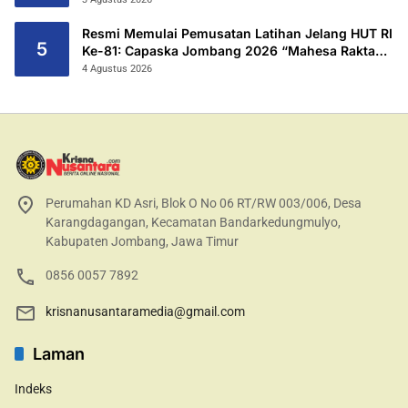
Resmi Memulai Pemusatan Latihan Jelang HUT RI
5
Ke-81: Capaska Jombang 2026 “Mahesa Rakta
Garuda Yudha”.
4 Agustus 2026
Perumahan KD Asri, Blok O No 06 RT/RW 003/006, Desa
Karangdagangan, Kecamatan Bandarkedungmulyo,
Kabupaten Jombang, Jawa Timur
0856 0057 7892
krisnanusantaramedia@gmail.com
Laman
Indeks