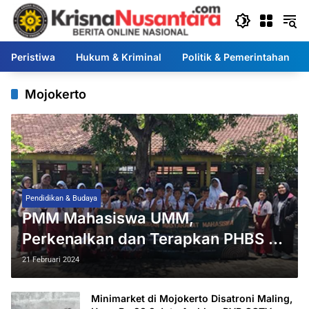
Langsung
ke
konten
Peristiwa
Hukum & Kriminal
Politik & Pemerintahan
Mojokerto
Pendidikan & Budaya
PMM Mahasiswa UMM,
Perkenalkan dan Terapkan PHBS ke
Pelajar SDN Sooko 1 Mojokerto
21 Februari 2024
Minimarket di Mojokerto Disatroni Maling,