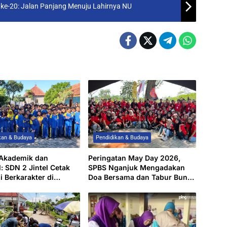
ke-20: Jalan Panjang Menuju Lahirnya NU
kan & Budaya
Pendidikan & Budaya
 Akademik dan
Peringatan May Day 2026,
l: SDN 2 Jintel Cetak
SPBS Nganjuk Mengadakan
i Berkarakter di
Doa Bersama dan Tabur Bunga
an Nganjuk
di Makam Marsinah