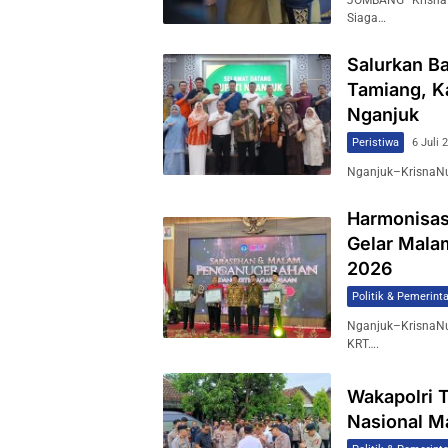
JOMBANG–KrisnaN
Siaga…
Salurkan B
Tamiang, K
Nganjuk
Peristiwa
6 Juli 
Nganjuk–KrisnaNu
Harmonisas
Gelar Mala
2026
Politik & Pemerint
Nganjuk–KrisnaNu
KRT….
Wakapolri 
Nasional M