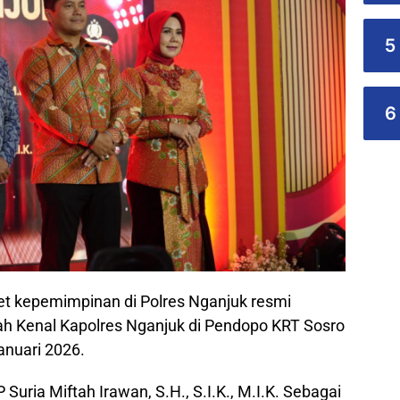
5
6
et kepemimpinan di Polres Nganjuk resmi
sah Kenal Kapolres Nganjuk di Pendopo KRT Sosro
nuari 2026.
uria Miftah Irawan, S.H., S.I.K., M.I.K. Sebagai