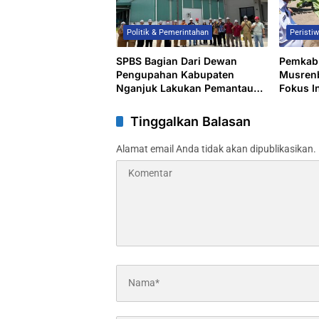
Politik & Pemerintahan
Peristi
SPBS Bagian Dari Dewan
Pemkab
Pengupahan Kabupaten
Musren
Nganjuk Lakukan Pemantauan
Fokus In
UMK
Ketahan
Pengua
Tinggalkan Balasan
Alamat email Anda tidak akan dipublikasikan.