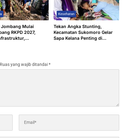
wa
Kesehatan
 Jombang Mulai
Tekan Angka Stunting,
bang RKPD 2027,
Kecamatan Sukomoro Gelar
frastruktur,
Sapa Kelana Penting di
an Pangan, dan
Kelurahan Kapas
tan Ekonomi Desa
Ruas yang wajib ditandai
*