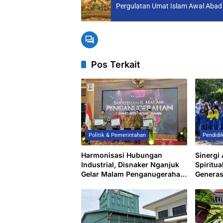
Pergulatan Umat Islam Awal Abad 
Pos Terkait
Politik & Pemerintahan
Pendidi
Harmonisasi Hubungan
Sinergi
Industrial, Disnaker Nganjuk
Spiritua
Gelar Malam Penganugerahan
Generas
Bidang Ketenagakerjaan 2026
Pinggir