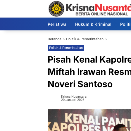
Langsung
ke
konten
Peristiwa
Hukum & Kriminal
Polit
Beranda
Politik & Pemerintahan
Politik & Pemerintahan
Pisah Kenal Kapolr
Miftah Irawan Resm
Noveri Santoso
Krisna Nusantara
20 Januari 2026