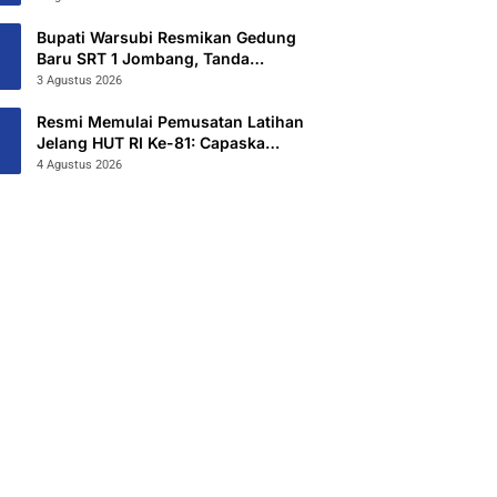
Hibahkan 6,3 Hektar Untuk Sekolah
Rakyat Terintegritas 1 Jombang
Bupati Warsubi Resmikan Gedung
Baru SRT 1 Jombang, Tanda
Dimulainya MPLS Tahun Ajaran
3 Agustus 2026
2026/2027
Resmi Memulai Pemusatan Latihan
Jelang HUT RI Ke-81: Capaska
Jombang 2026 “Mahesa Rakta
4 Agustus 2026
Garuda Yudha”.