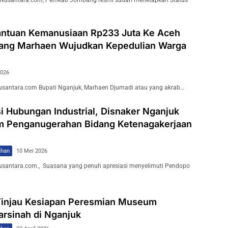
usantara.com, Pemkab Jombang resmi sudah menetapkan Status
antuan Kemanusiaan Rp233 Juta Ke Aceh
ang Marhaen Wujudkan Kepedulian Warga
2026
santara.com Bupati Nganjuk, Marhaen Djumadi atau yang akrab…
i Hubungan Industrial, Disnaker Nganjuk
m Penganugerahan Bidang Ketenagakerjaan
ahan
10 Mei 2026
santara.com., Suasana yang penuh apresiasi menyelimuti Pendopo
Tinjau Kesiapan Peresmian Museum
arsinah di Nganjuk