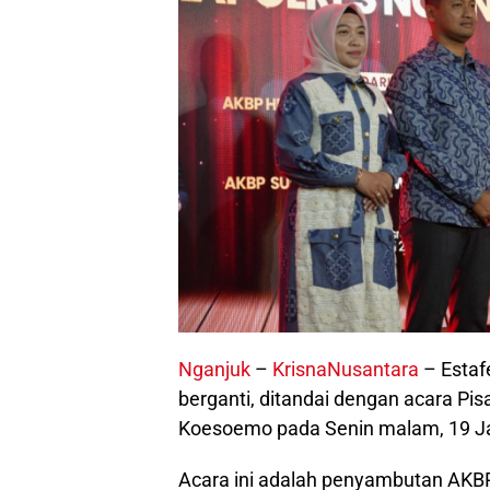
Nganjuk
–
KrisnaNusantara
– Estaf
berganti, ditandai dengan acara Pi
Koesoemo pada Senin malam, 19 Ja
Acara ini adalah penyambutan AKBP S