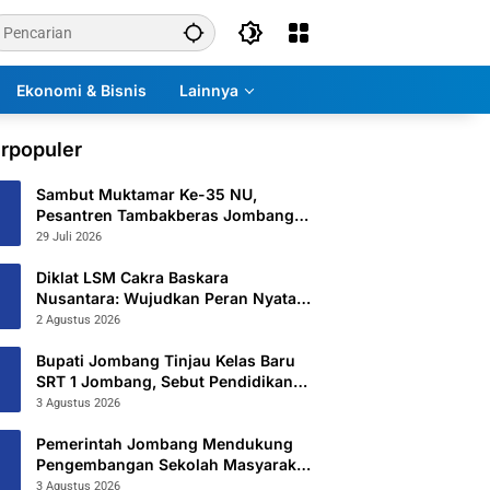
Ekonomi & Bisnis
Lainnya
rpopuler
Sambut Muktamar Ke-35 NU,
Pesantren Tambakberas Jombang
Petakan 26 Titik Layanan Utama
29 Juli 2026
Diklat LSM Cakra Baskara
Nusantara: Wujudkan Peran Nyata
untuk Masyarakat
2 Agustus 2026
Bupati Jombang Tinjau Kelas Baru
SRT 1 Jombang, Sebut Pendidikan
Gratis Beri Harapan Baru
3 Agustus 2026
Pemerintah Jombang Mendukung
Pengembangan Sekolah Masyarakat
Yang Kurang Mampu Hingga
3 Agustus 2026