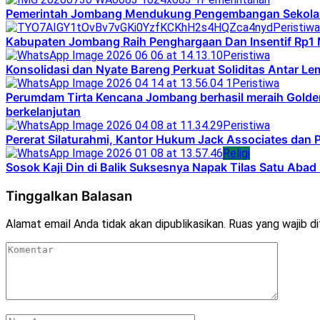
Pemerintah Jombang Mendukung Pengembangan Sekolah M
Peristiwa
Kabupaten Jombang Raih Penghargaan Dan Insentif Rp1 
Peristiwa
Konsolidasi dan Nyate Bareng Perkuat Soliditas Antar L
Peristiwa
Perumdam Tirta Kencana Jombang berhasil meraih Golden
berkelanjutan
Peristiwa
Pererat Silaturahmi, Kantor Hukum Jack Associates dan 
Religi
Sosok Kaji Din di Balik Suksesnya Napak Tilas Satu Aba
Tinggalkan Balasan
Alamat email Anda tidak akan dipublikasikan.
Ruas yang wajib d