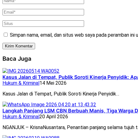
Simpan nama, email, dan situs web saya pada peramban ini 
Baca Juga
Kasus Jalan di Tempat, Publik Soroti Kinerja Penyidik: 
Hukum & Kriminal
14 Mei 2026
Kasus Jalan di Tempat, Publik Soroti Kinerja Penyidik…
Langkah Panjang LSM CBN Berbuah Manis, Tiga Warga Desa
Hukum & Kriminal
20 April 2026
NGANJUK – KrisnaNusantara, Penantian panjang selama tujuh 