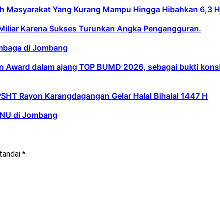
asyarakat Yang Kurang Mampu Hingga Hibahkan 6,3 Hekt
Miliar Karena Sukses Turunkan Angka Pengangguran.
embaga di Jombang
 Award dalam ajang TOP BUMD 2026, sebagai bukti konsist
PSHT Rayon Karangdagangan Gelar Halal Bihalal 1447 H
d NU di Jombang
itandai
*