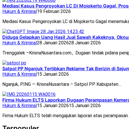
Mediasi Kasus Pengroyokan LC Di Mojokerto Gagal, Pros
Hukum & Kriminal
19 Februari 2026
Mediasi Kasus Pengeroyokan LC di Mojokerto Gagal menemuk
Diduga Gelapkan Uang Hasil Jual Sawah Kakeknya, Okn
Hukum & Kriminal
28 Januari 2026
28 Januari 2026
Trenggalek –KrisnaNusantara.com., Dugaan tindak pidana pen
Satpol PP Nganjuk Tertibkan Reklame Tak Berizin di Sejuml
Hukum & Kriminal
15 Januari 2026
Nganjuk, PING — KrisnaNusantara – Satpol PP Kabupaten…
Firma Hukum ELTS Laporkan Dugaan Perampasan Kemerde
Hukum & Kriminal
15 Januari 2026
15 Januari 2026
Firma Hukum ELTS telah mengajukan laporan atas perampasan
Terpopuler