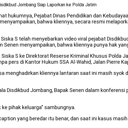
isdikbud Jombang Siap Laporkan ke Polda Jatim
ihat hukumnya, Pejabat Dinas Pendidikan dan Kebudaya
 menyampaikan, bahwa kliennya, secara resmi melapork
 Siska S telah menyebarkan video viral pejabat Disdikb
ukum Senen menyampaikan, bahwa kliennya punya hak ya
Siska S ke Direktorat Reserse Kriminal Khusus Polda J
umpa pers di Kantor Hukum SSA Al-Wahid, Jalan Pierre 
isa menghadirkan kliennya lantaran saat ini masih syok
 Disdikbud Jombang, Bapak Senen dalam konferensi pers
ak ke pihak keluarga” sambungnya.
ption yang beredar itu benar, dan saat ini kasus masi