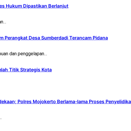
es Hukum Dipastikan Berlanjut
an…
um Perangkat Desa Sumberdadi Terancam Pidana
ipuan dan penggelapan…
ah Titik Strategis Kota
kaan; Polres Mojokerto Berlama-lama Proses Penyelidik
…